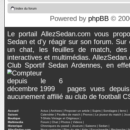
Index du forum
Powered by
phpBB
© 2000
Le portail AllezSedan.com vous propos
Sedan et d'y réagir sur son forum. Sur c
un chat, les feuilles de match, des
interactives et multimédias. AllezSedan.c
Club Sportif Sedan Ardennes, en effet
pages vues depuis 
aucunement affilié au club de football 
Accueil
Actus
|
Archives
|
Proposer un article
|
Sujets
|
Sondages
|
liens
|
Saison
Calendrier
|
Feuilles de match
|
Pronos
|
Le joueur du match
|
Jou
Boutique
T-Shirts Vintage et Originaux
|
Multimedia
Forum
|
Chat
|
Photos
|
Videos
|
Historique
Chroniques du passé
|
Joueurs
|
Saisons
|
Sedan
|
AllezSedan.com
Nous contacter
|
Plan du site
|
Aide
|
Encyclopedie
|
Recherche
|
M