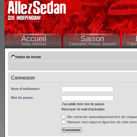
Accueil
Saison
Actus,
Archives
Calendrier,
Pronos,
Joueurs
T-Shir
Index du forum
Connexion
Nom d’utilisateur:
Mot de passe:
J’ai oublié mon mot de passe
Renvoyer l’e-mail d’activation
Me connecter automatiquement lors de chaque 
Masquer mon statut en ligne lors de cette sess