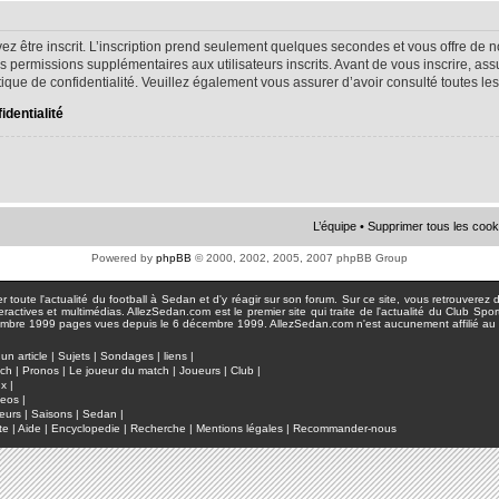
ez être inscrit. L’inscription prend seulement quelques secondes et vous offre d
s permissions supplémentaires aux utilisateurs inscrits. Avant de vous inscrire, as
litique de confidentialité. Veuillez également vous assurer d’avoir consulté toutes le
identialité
L’équipe
•
Supprimer tous les cook
Powered by
phpBB
© 2000, 2002, 2005, 2007 phpBB Group
toute l'actualité du football à Sedan et d'y réagir sur son forum. Sur ce site, vous retrouverez de
actives et multimédias. AllezSedan.com est le premier site qui traite de l'actualité du Club Spo
pages vues depuis le 6 décembre 1999. AllezSedan.com n'est aucunement affilié au c
un article
|
Sujets
|
Sondages
|
liens
|
tch
|
Pronos
|
Le joueur du match
|
Joueurs
|
Club
|
ux
|
deos
|
eurs
|
Saisons
|
Sedan
|
te
|
Aide
|
Encyclopedie
|
Recherche
|
Mentions légales
|
Recommander-nous