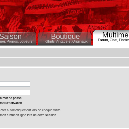
Multime
Saison
Boutique
Forum,
Chat,
Photo
ier,
Pronos,
Joueurs
T-Shirts Vintage et Originaux
on mot de passe
mail d’activation
ter automatiquement lors de chaque visite
on statut en ligne lors de cette session