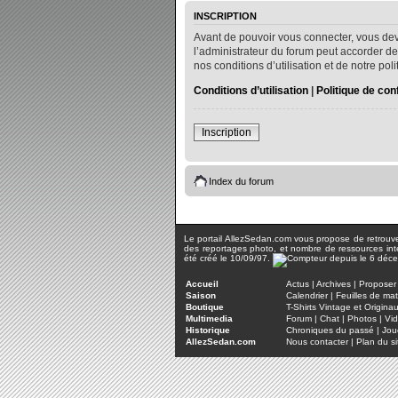
INSCRIPTION
Avant de pouvoir vous connecter, vous dev
l’administrateur du forum peut accorder de
nos conditions d’utilisation et de notre po
Conditions d’utilisation
|
Politique de conf
Inscription
Index du forum
Le portail AllezSedan.com vous propose de retrouver 
des reportages photo, et nombre de ressources inter
été créé le 10/09/97.
Accueil
Actus
|
Archives
|
Proposer 
Saison
Calendrier
|
Feuilles de ma
Boutique
T-Shirts Vintage et Origina
Multimedia
Forum
|
Chat
|
Photos
|
Vi
Historique
Chroniques du passé
|
Jou
AllezSedan.com
Nous contacter
|
Plan du si