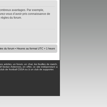
e nombreux avantages. Par exemple,
surez-vous d’avoir pris connaissance de
s règles du forum.
ies du forum
• Heures au format UTC + 1 heure
s articles, un forum, un chat, les feuilles de match,
rtif Sedan Ardennes, en effet, ce site indépendant a
lub de football CSSA ou à un club de supporter.