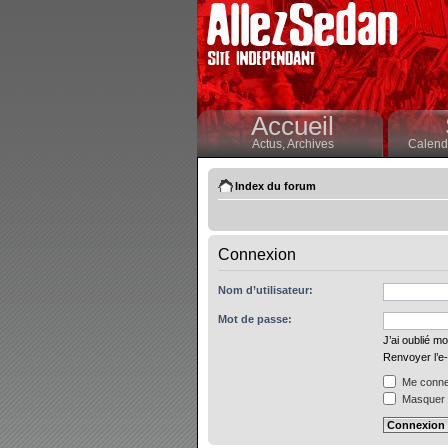
Accueil
Actus,
Archives
Calendr
Index du forum
Connexion
Nom d’utilisateur:
Mot de passe:
J’ai oublié m
Renvoyer l’e-
Me connec
Masquer m