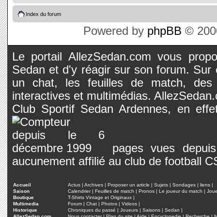
Index du forum
Powered by
phpBB
© 2000
Le portail AllezSedan.com vous propos
Sedan et d'y réagir sur son forum. Sur c
un chat, les feuilles de match, des
interactives et multimédias. AllezSedan.c
Club Sportif Sedan Ardennes, en effet
pages vues depuis 
aucunement affilié au club de football 
Accueil
Actus
|
Archives
|
Proposer un article
|
Sujets
|
Sondages
|
liens
|
Saison
Calendrier
|
Feuilles de match
|
Pronos
|
Le joueur du match
|
Jou
Boutique
T-Shirts Vintage et Originaux
|
Multimedia
Forum
|
Chat
|
Photos
|
Videos
|
Historique
Chroniques du passé
|
Joueurs
|
Saisons
|
Sedan
|
AllezSedan.com
Nous contacter
|
Plan du site
|
Aide
|
Encyclopedie
|
Recherche
|
M