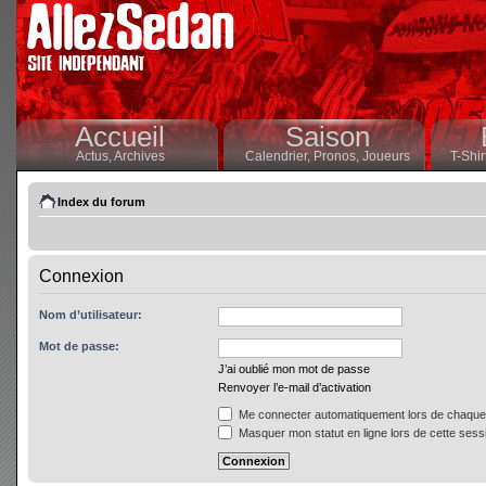
Accueil
Saison
Actus,
Archives
Calendrier,
Pronos,
Joueurs
T-Shir
Index du forum
Connexion
Nom d’utilisateur:
Mot de passe:
J’ai oublié mon mot de passe
Renvoyer l’e-mail d’activation
Me connecter automatiquement lors de chaque 
Masquer mon statut en ligne lors de cette sess