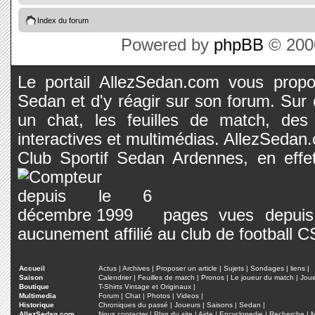
Index du forum
Powered by
phpBB
© 2000
Le portail AllezSedan.com vous propos
Sedan et d'y réagir sur son forum. Sur c
un chat, les feuilles de match, des
interactives et multimédias. AllezSedan.c
Club Sportif Sedan Ardennes, en effet
pages vues depuis 
aucunement affilié au club de football 
Accueil
Actus
|
Archives
|
Proposer un article
|
Sujets
|
Sondages
|
liens
|
Saison
Calendrier
|
Feuilles de match
|
Pronos
|
Le joueur du match
|
Jou
Boutique
T-Shirts Vintage et Originaux
|
Multimedia
Forum
|
Chat
|
Photos
|
Videos
|
Historique
Chroniques du passé
|
Joueurs
|
Saisons
|
Sedan
|
AllezSedan.com
Nous contacter
|
Plan du site
|
Aide
|
Encyclopedie
|
Recherche
|
M