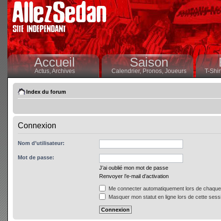
Accueil
Saison
Actus,
Archives
Calendrier,
Pronos,
Joueurs
T-Shir
Index du forum
Connexion
Nom d’utilisateur:
Mot de passe:
J’ai oublié mon mot de passe
Renvoyer l’e-mail d’activation
Me connecter automatiquement lors de chaque 
Masquer mon statut en ligne lors de cette sess