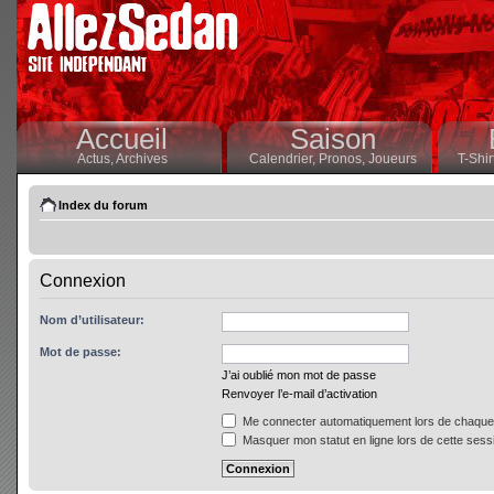
Accueil
Saison
Actus,
Archives
Calendrier,
Pronos,
Joueurs
T-Shir
Index du forum
Connexion
Nom d’utilisateur:
Mot de passe:
J’ai oublié mon mot de passe
Renvoyer l’e-mail d’activation
Me connecter automatiquement lors de chaque 
Masquer mon statut en ligne lors de cette sess