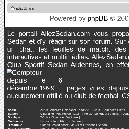
Index du forum
Powered by
phpBB
© 2000
Le portail AllezSedan.com vous propos
Sedan et d'y réagir sur son forum. Sur c
un chat, les feuilles de match, des
interactives et multimédias. AllezSedan.c
Club Sportif Sedan Ardennes, en effet
pages vues depuis 
aucunement affilié au club de football 
Accueil
Actus
|
Archives
|
Proposer un article
|
Sujets
|
Sondages
|
liens
|
Saison
Calendrier
|
Feuilles de match
|
Pronos
|
Le joueur du match
|
Jou
Boutique
T-Shirts Vintage et Originaux
|
Multimedia
Forum
|
Chat
|
Photos
|
Videos
|
Historique
Chroniques du passé
|
Joueurs
|
Saisons
|
Sedan
|
AllezSedan.com
Nous contacter
|
Plan du site
|
Aide
|
Encyclopedie
|
Recherche
|
M