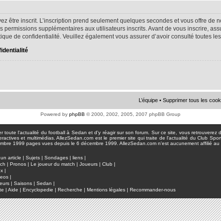
ez être inscrit. L’inscription prend seulement quelques secondes et vous offre d
s permissions supplémentaires aux utilisateurs inscrits. Avant de vous inscrire, as
litique de confidentialité. Veuillez également vous assurer d’avoir consulté toutes le
identialité
L’équipe
•
Supprimer tous les cook
Powered by
phpBB
© 2000, 2002, 2005, 2007 phpBB Group
toute l'actualité du football à Sedan et d'y réagir sur son forum. Sur ce site, vous retrouverez de
actives et multimédias. AllezSedan.com est le premier site qui traite de l'actualité du Club Spo
pages vues depuis le 6 décembre 1999. AllezSedan.com n'est aucunement affilié au c
un article
|
Sujets
|
Sondages
|
liens
|
tch
|
Pronos
|
Le joueur du match
|
Joueurs
|
Club
|
ux
|
deos
|
eurs
|
Saisons
|
Sedan
|
te
|
Aide
|
Encyclopedie
|
Recherche
|
Mentions légales
|
Recommander-nous