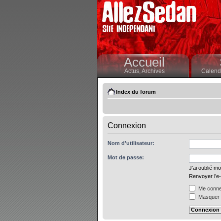
Accueil
Actus,
Archives
Calendr
Index du forum
Connexion
Nom d’utilisateur:
Mot de passe:
J’ai oublié m
Renvoyer l’e-
Me connec
Masquer m