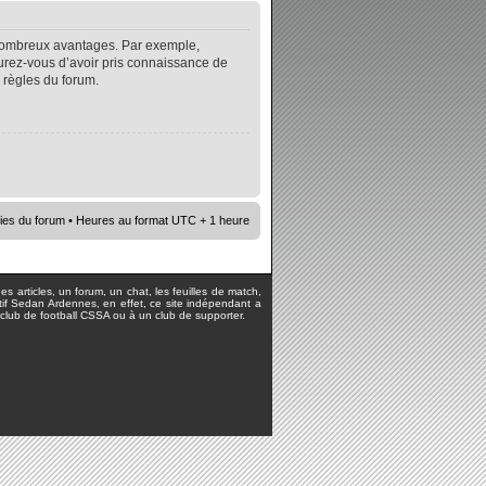
e nombreux avantages. Par exemple,
surez-vous d’avoir pris connaissance de
s règles du forum.
ies du forum
• Heures au format UTC + 1 heure
s articles, un forum, un chat, les feuilles de match,
rtif Sedan Ardennes, en effet, ce site indépendant a
lub de football CSSA ou à un club de supporter.