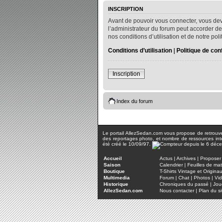
INSCRIPTION
Avant de pouvoir vous connecter, vous dev
l’administrateur du forum peut accorder de
nos conditions d’utilisation et de notre po
Conditions d’utilisation
|
Politique de conf
Inscription
Index du forum
Le portail AllezSedan.com vous propose de retrouver 
des reportages photo, et nombre de ressources inter
été créé le 10/09/97.
Accueil
Actus
|
Archives
|
Proposer 
Saison
Calendrier
|
Feuilles de ma
Boutique
T-Shirts Vintage et Origina
Multimedia
Forum
|
Chat
|
Photos
|
Vi
Historique
Chroniques du passé
|
Jou
AllezSedan.com
Nous contacter
|
Plan du si