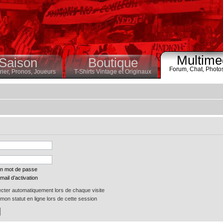
Multime
Saison
Boutique
Forum,
Chat,
Photo
ier,
Pronos,
Joueurs
T-Shirts Vintage et Originaux
on mot de passe
mail d’activation
ter automatiquement lors de chaque visite
on statut en ligne lors de cette session