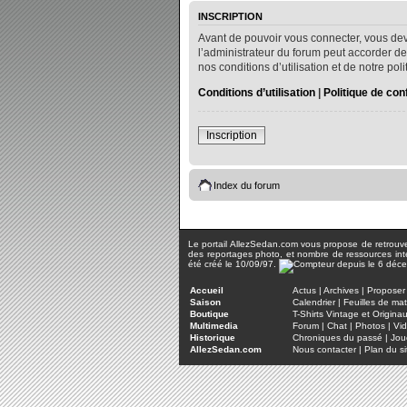
INSCRIPTION
Avant de pouvoir vous connecter, vous dev
l’administrateur du forum peut accorder de
nos conditions d’utilisation et de notre po
Conditions d’utilisation
|
Politique de conf
Inscription
Index du forum
Le portail AllezSedan.com vous propose de retrouver 
des reportages photo, et nombre de ressources inter
été créé le 10/09/97.
Accueil
Actus
|
Archives
|
Proposer 
Saison
Calendrier
|
Feuilles de ma
Boutique
T-Shirts Vintage et Origina
Multimedia
Forum
|
Chat
|
Photos
|
Vi
Historique
Chroniques du passé
|
Jou
AllezSedan.com
Nous contacter
|
Plan du si