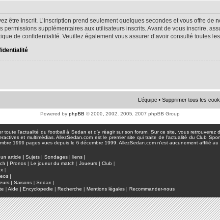
ez être inscrit. L’inscription prend seulement quelques secondes et vous offre d
s permissions supplémentaires aux utilisateurs inscrits. Avant de vous inscrire, as
litique de confidentialité. Veuillez également vous assurer d’avoir consulté toutes le
identialité
L’équipe
•
Supprimer tous les cook
Powered by
phpBB
© 2000, 2002, 2005, 2007 phpBB Group
toute l'actualité du football à Sedan et d'y réagir sur son forum. Sur ce site, vous retrouverez de
actives et multimédias. AllezSedan.com est le premier site qui traite de l'actualité du Club Spo
pages vues depuis le 6 décembre 1999. AllezSedan.com n'est aucunement affilié au c
un article
|
Sujets
|
Sondages
|
liens
|
tch
|
Pronos
|
Le joueur du match
|
Joueurs
|
Club
|
ux
|
deos
|
eurs
|
Saisons
|
Sedan
|
te
|
Aide
|
Encyclopedie
|
Recherche
|
Mentions légales
|
Recommander-nous