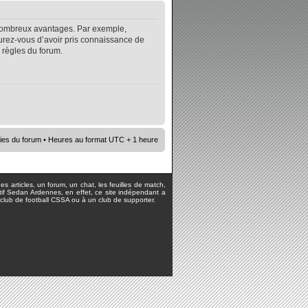
e nombreux avantages. Par exemple,
surez-vous d’avoir pris connaissance de
s règles du forum.
ies du forum
• Heures au format UTC + 1 heure
s articles, un forum, un chat, les feuilles de match,
rtif Sedan Ardennes, en effet, ce site indépendant a
lub de football CSSA ou à un club de supporter.