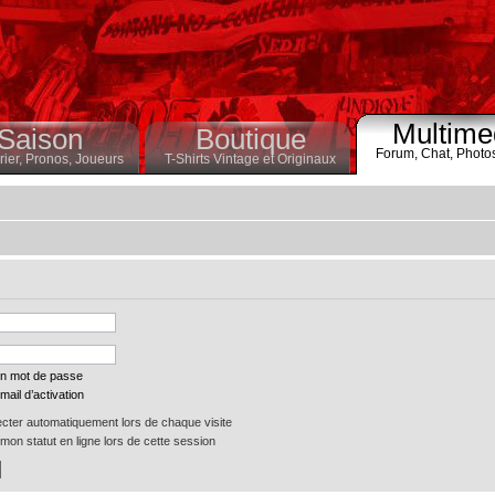
Multime
Saison
Boutique
Forum,
Chat,
Photo
ier,
Pronos,
Joueurs
T-Shirts Vintage et Originaux
on mot de passe
mail d’activation
ter automatiquement lors de chaque visite
on statut en ligne lors de cette session