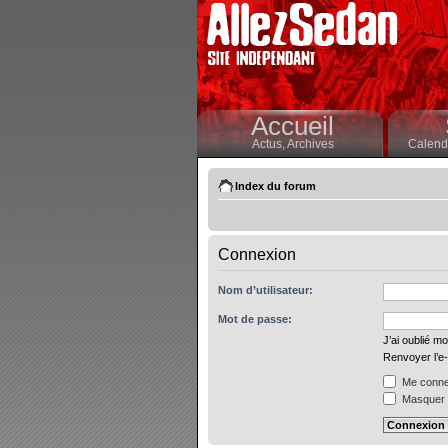
Accueil
Actus,
Archives
Calendr
Index du forum
Connexion
Nom d’utilisateur:
Mot de passe:
J’ai oublié m
Renvoyer l’e-
Me connec
Masquer m