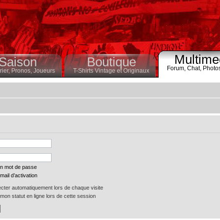
Multime
Saison
Boutique
Forum,
Chat,
Photo
ier,
Pronos,
Joueurs
T-Shirts Vintage et Originaux
on mot de passe
mail d’activation
ter automatiquement lors de chaque visite
on statut en ligne lors de cette session