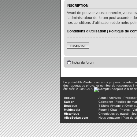
INSCRIPTION
Avant de pouvoir vous connecter, vous dev
l’administrateur du forum peut accorder de
nos conditions d’utilisation et de notre po
Conditions d’utilisation
|
Politique de conf
Inscription
Index du forum
Le portail AllezSedan.com vous propose de retrouver 
des reportages photo, et nombre de ressources inter
été créé le 10/09/97.
Accueil
Actus
|
Archives
|
Proposer 
Saison
Calendrier
|
Feuilles de ma
Boutique
T-Shirts Vintage et Origina
Multimedia
Forum
|
Chat
|
Photos
|
Vi
Historique
Chroniques du passé
|
Jou
AllezSedan.com
Nous contacter
|
Plan du si