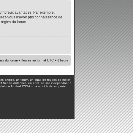
e nombreux avantages. Par exemple,
surez-vous d’avoir pris connaissance de
s règles du forum.
ies du forum
• Heures au format UTC + 1 heure
s articles, un forum, un chat, les feuilles de match,
rtif Sedan Ardennes, en effet, ce site indépendant a
lub de football CSSA ou à un club de supporter.