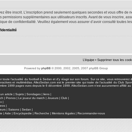
ez être inscrit. L’inscription prend seulement quelques secondes et vous offre d
s permissions supplémentaires aux utilisateurs inscrits. Avant de vous inscrire, as
litique de confidentialité. Veuillez également vous assurer d’avoir consulté toutes le
identialité
L’équipe
•
Supprimer tous les cook
Powered by
phpBB
© 2000, 2002, 2005, 2007 phpBB Group
toute l'actualité du football à Sedan et d'y réagir sur son forum. Sur ce site, vous retrouverez de
actives et multimédias. AllezSedan.com est le premier site qui traite de l'actualité du Club Spo
pages vues depuis le 6 décembre 1999. AllezSedan.com n'est aucunement affilié au c
un article
|
Sujets
|
Sondages
|
liens
|
tch
|
Pronos
|
Le joueur du match
|
Joueurs
|
Club
|
ux
|
deos
|
eurs
|
Saisons
|
Sedan
|
te
|
Aide
|
Encyclopedie
|
Recherche
|
Mentions légales
|
Recommander-nous