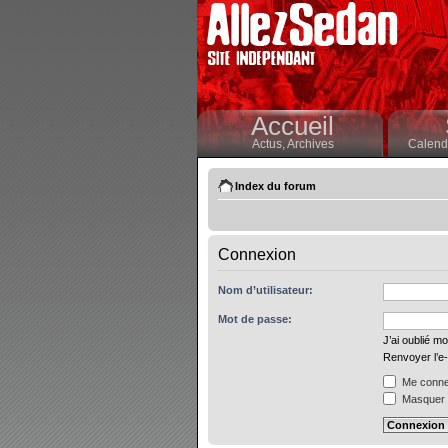
Accueil
Actus,
Archives
Calendr
Index du forum
Connexion
Nom d’utilisateur:
Mot de passe:
J’ai oublié m
Renvoyer l’e-
Me connec
Masquer m