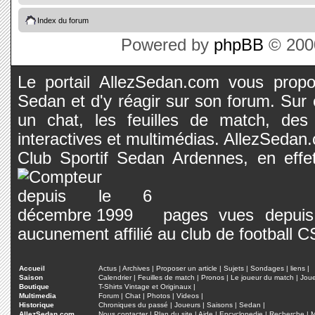
Index du forum
Powered by
phpBB
© 2000
Le portail AllezSedan.com vous propos
Sedan et d'y réagir sur son forum. Sur c
un chat, les feuilles de match, des
interactives et multimédias. AllezSedan.c
Club Sportif Sedan Ardennes, en effet
pages vues depuis 
aucunement affilié au club de football 
Accueil
Actus
|
Archives
|
Proposer un article
|
Sujets
|
Sondages
|
liens
|
Saison
Calendrier
|
Feuilles de match
|
Pronos
|
Le joueur du match
|
Jou
Boutique
T-Shirts Vintage et Originaux
|
Multimedia
Forum
|
Chat
|
Photos
|
Videos
|
Historique
Chroniques du passé
|
Joueurs
|
Saisons
|
Sedan
|
AllezSedan.com
Nous contacter
|
Plan du site
|
Aide
|
Encyclopedie
|
Recherche
|
M