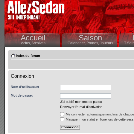
Accueil
Saison
Actus,
Archives
Calendrier,
Pronos,
Joueurs
T-Shir
Index du forum
Connexion
Nom d’utilisateur:
Mot de passe:
J’ai oublié mon mot de passe
Renvoyer l’e-mail d’activation
Me connecter automatiquement lors de chaque 
Masquer mon statut en ligne lors de cette sess