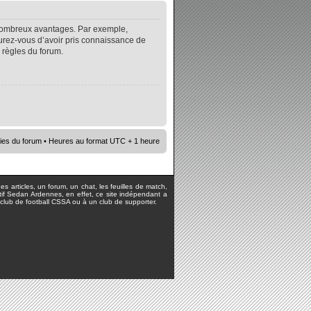
e nombreux avantages. Par exemple,
surez-vous d’avoir pris connaissance de
s règles du forum.
ies du forum
• Heures au format UTC + 1 heure
s articles, un forum, un chat, les feuilles de match,
rtif Sedan Ardennes, en effet, ce site indépendant a
lub de football CSSA ou à un club de supporter.