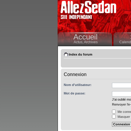
Accueil
Actus,
Archives
Calendr
Index du forum
Connexion
Nom d’utilisateur:
Mot de passe:
J’ai oublié m
Renvoyer l’e-
Me connec
Masquer m