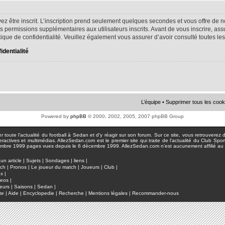
ez être inscrit. L’inscription prend seulement quelques secondes et vous offre d
s permissions supplémentaires aux utilisateurs inscrits. Avant de vous inscrire, as
litique de confidentialité. Veuillez également vous assurer d’avoir consulté toutes le
identialité
L’équipe
•
Supprimer tous les cook
Powered by
phpBB
© 2000, 2002, 2005, 2007 phpBB Group
toute l'actualité du football à Sedan et d'y réagir sur son forum. Sur ce site, vous retrouverez de
actives et multimédias. AllezSedan.com est le premier site qui traite de l'actualité du Club Spo
pages vues depuis le 6 décembre 1999. AllezSedan.com n'est aucunement affilié au c
un article
|
Sujets
|
Sondages
|
liens
|
tch
|
Pronos
|
Le joueur du match
|
Joueurs
|
Club
|
ux
|
deos
|
eurs
|
Saisons
|
Sedan
|
te
|
Aide
|
Encyclopedie
|
Recherche
|
Mentions légales
|
Recommander-nous