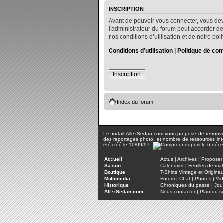
INSCRIPTION
Avant de pouvoir vous connecter, vous dev
l’administrateur du forum peut accorder de
nos conditions d’utilisation et de notre po
Conditions d’utilisation
|
Politique de conf
Inscription
Index du forum
Le portail AllezSedan.com vous propose de retrouver 
des reportages photo, et nombre de ressources inter
été créé le 10/09/97.
Accueil
Actus
|
Archives
|
Proposer 
Saison
Calendrier
|
Feuilles de ma
Boutique
T-Shirts Vintage et Origina
Multimedia
Forum
|
Chat
|
Photos
|
Vi
Historique
Chroniques du passé
|
Jou
AllezSedan.com
Nous contacter
|
Plan du si