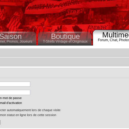
Multime
Saison
Boutique
Forum,
Chat,
Photo
ier,
Pronos,
Joueurs
T-Shirts Vintage et Originaux
on mot de passe
mail d’activation
ter automatiquement lors de chaque visite
on statut en ligne lors de cette session