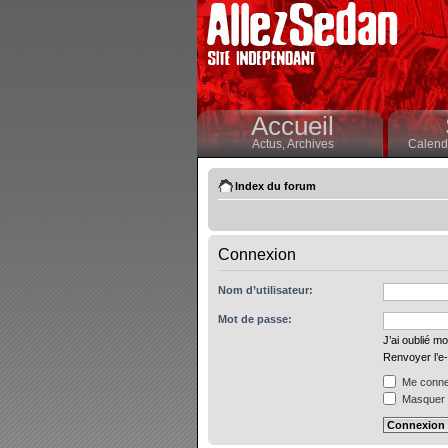
Accueil
Actus,
Archives
Calendr
Index du forum
Connexion
Nom d’utilisateur:
Mot de passe:
J’ai oublié m
Renvoyer l’e-
Me connec
Masquer m