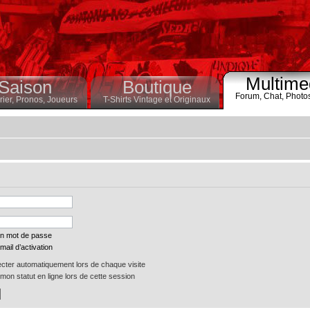
Multime
Saison
Boutique
Forum,
Chat,
Photo
ier,
Pronos,
Joueurs
T-Shirts Vintage et Originaux
on mot de passe
mail d’activation
ter automatiquement lors de chaque visite
on statut en ligne lors de cette session