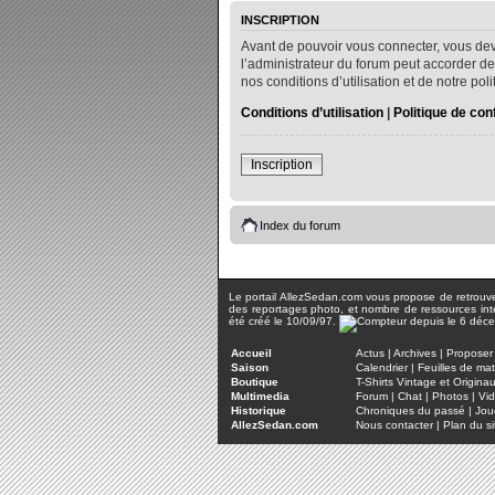
INSCRIPTION
Avant de pouvoir vous connecter, vous dev
l’administrateur du forum peut accorder de
nos conditions d’utilisation et de notre po
Conditions d’utilisation
|
Politique de conf
Inscription
Index du forum
Le portail AllezSedan.com vous propose de retrouver 
des reportages photo, et nombre de ressources inter
été créé le 10/09/97.
Accueil
Actus
|
Archives
|
Proposer 
Saison
Calendrier
|
Feuilles de ma
Boutique
T-Shirts Vintage et Origina
Multimedia
Forum
|
Chat
|
Photos
|
Vi
Historique
Chroniques du passé
|
Jou
AllezSedan.com
Nous contacter
|
Plan du si