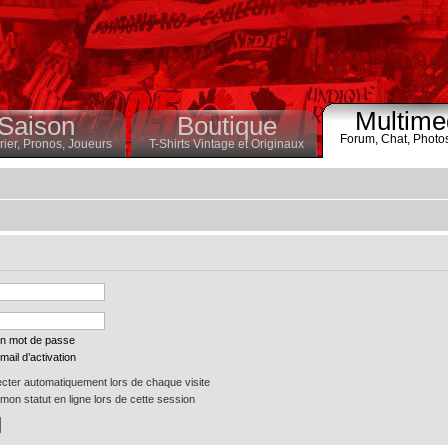
Multime
Saison
Boutique
Forum,
Chat,
Photo
ier,
Pronos,
Joueurs
T-Shirts Vintage et Originaux
on mot de passe
mail d’activation
ter automatiquement lors de chaque visite
on statut en ligne lors de cette session