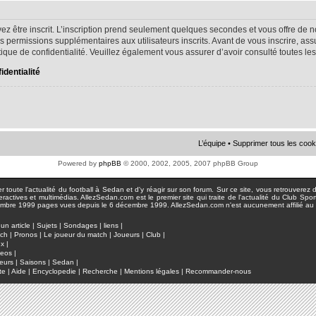
ez être inscrit. L’inscription prend seulement quelques secondes et vous offre d
s permissions supplémentaires aux utilisateurs inscrits. Avant de vous inscrire, as
litique de confidentialité. Veuillez également vous assurer d’avoir consulté toutes le
identialité
L’équipe
•
Supprimer tous les cook
Powered by
phpBB
© 2000, 2002, 2005, 2007 phpBB Group
toute l'actualité du football à Sedan et d'y réagir sur son forum. Sur ce site, vous retrouverez de
actives et multimédias. AllezSedan.com est le premier site qui traite de l'actualité du Club Spo
pages vues depuis le 6 décembre 1999. AllezSedan.com n'est aucunement affilié au c
un article
|
Sujets
|
Sondages
|
liens
|
tch
|
Pronos
|
Le joueur du match
|
Joueurs
|
Club
|
ux
|
deos
|
eurs
|
Saisons
|
Sedan
|
te
|
Aide
|
Encyclopedie
|
Recherche
|
Mentions légales
|
Recommander-nous