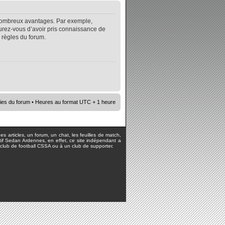
e nombreux avantages. Par exemple,
surez-vous d’avoir pris connaissance de
s règles du forum.
ies du forum
• Heures au format UTC + 1 heure
s articles, un forum, un chat, les feuilles de match,
rtif Sedan Ardennes, en effet, ce site indépendant a
lub de football CSSA ou à un club de supporter.