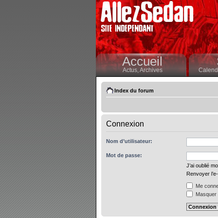
Accueil
Actus,
Archives
Calendr
Index du forum
Connexion
Nom d’utilisateur:
Mot de passe:
J’ai oublié m
Renvoyer l’e-
Me connec
Masquer m