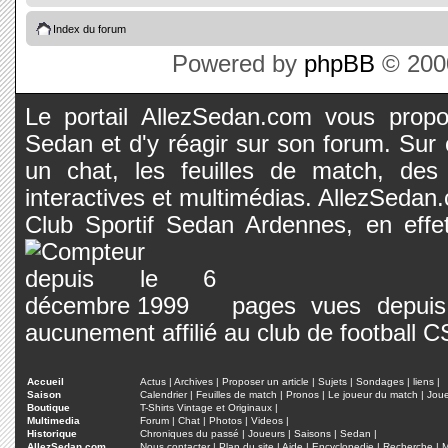
Index du forum
Powered by
phpBB
© 2000
Le portail AllezSedan.com vous propos
Sedan et d'y réagir sur son forum. Sur c
un chat, les feuilles de match, des
interactives et multimédias. AllezSedan.c
Club Sportif Sedan Ardennes, en effet
pages vues depuis 
aucunement affilié au club de football 
Accueil
Actus
|
Archives
|
Proposer un article
|
Sujets
|
Sondages
|
liens
|
Saison
Calendrier
|
Feuilles de match
|
Pronos
|
Le joueur du match
|
Jou
Boutique
T-Shirts Vintage et Originaux
|
Multimedia
Forum
|
Chat
|
Photos
|
Videos
|
Historique
Chroniques du passé
|
Joueurs
|
Saisons
|
Sedan
|
AllezSedan.com
Nous contacter
|
Plan du site
|
Aide
|
Encyclopedie
|
Recherche
|
M