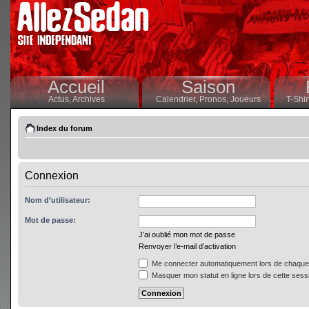
Accueil
Saison
Actus,
Archives
Calendrier,
Pronos,
Joueurs
T-Shir
Index du forum
Connexion
Nom d’utilisateur:
Mot de passe:
J’ai oublié mon mot de passe
Renvoyer l’e-mail d’activation
Me connecter automatiquement lors de chaque 
Masquer mon statut en ligne lors de cette sess