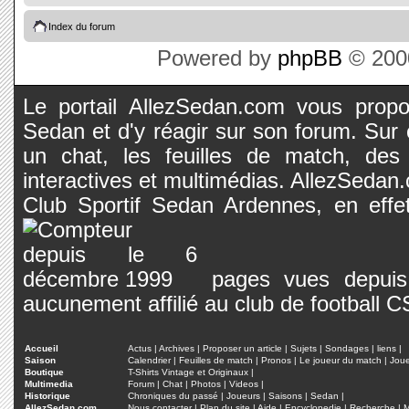
Index du forum
Powered by
phpBB
© 2000
Le portail AllezSedan.com vous propos
Sedan et d'y réagir sur son forum. Sur c
un chat, les feuilles de match, des
interactives et multimédias. AllezSedan.c
Club Sportif Sedan Ardennes, en effet
pages vues depuis 
aucunement affilié au club de football 
Accueil
Actus
|
Archives
|
Proposer un article
|
Sujets
|
Sondages
|
liens
|
Saison
Calendrier
|
Feuilles de match
|
Pronos
|
Le joueur du match
|
Jou
Boutique
T-Shirts Vintage et Originaux
|
Multimedia
Forum
|
Chat
|
Photos
|
Videos
|
Historique
Chroniques du passé
|
Joueurs
|
Saisons
|
Sedan
|
AllezSedan.com
Nous contacter
|
Plan du site
|
Aide
|
Encyclopedie
|
Recherche
|
M