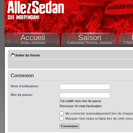
Accueil
Saison
Actus,
Archives
Calendrier,
Pronos,
Joueurs
T-Shir
Index du forum
Connexion
Nom d’utilisateur:
Mot de passe:
J’ai oublié mon mot de passe
Renvoyer l’e-mail d’activation
Me connecter automatiquement lors de chaque 
Masquer mon statut en ligne lors de cette sess