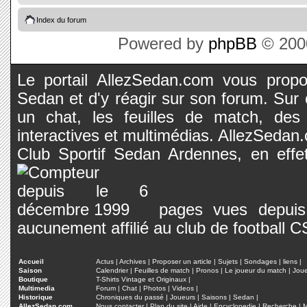
Index du forum
Powered by
phpBB
© 2000
Le portail AllezSedan.com vous propos
Sedan et d'y réagir sur son forum. Sur c
un chat, les feuilles de match, des
interactives et multimédias. AllezSedan.c
Club Sportif Sedan Ardennes, en effet
pages vues depuis 
aucunement affilié au club de football 
Accueil
Actus
|
Archives
|
Proposer un article
|
Sujets
|
Sondages
|
liens
|
Saison
Calendrier
|
Feuilles de match
|
Pronos
|
Le joueur du match
|
Jou
Boutique
T-Shirts Vintage et Originaux
|
Multimedia
Forum
|
Chat
|
Photos
|
Videos
|
Historique
Chroniques du passé
|
Joueurs
|
Saisons
|
Sedan
|
AllezSedan.com
Nous contacter
|
Plan du site
|
Aide
|
Encyclopedie
|
Recherche
|
M