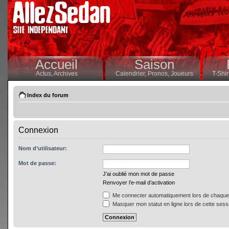
Accueil
Saison
Actus,
Archives
Calendrier,
Pronos,
Joueurs
T-Shir
Index du forum
Connexion
Nom d’utilisateur:
Mot de passe:
J’ai oublié mon mot de passe
Renvoyer l’e-mail d’activation
Me connecter automatiquement lors de chaque 
Masquer mon statut en ligne lors de cette sess