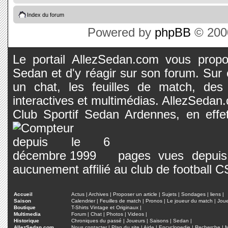
Index du forum
Powered by
phpBB
© 2000
Le portail AllezSedan.com vous propos
Sedan et d'y réagir sur son forum. Sur c
un chat, les feuilles de match, des
interactives et multimédias. AllezSedan.c
Club Sportif Sedan Ardennes, en effet
pages vues depuis 
aucunement affilié au club de football 
Accueil
Actus
|
Archives
|
Proposer un article
|
Sujets
|
Sondages
|
liens
|
Saison
Calendrier
|
Feuilles de match
|
Pronos
|
Le joueur du match
|
Jou
Boutique
T-Shirts Vintage et Originaux
|
Multimedia
Forum
|
Chat
|
Photos
|
Videos
|
Historique
Chroniques du passé
|
Joueurs
|
Saisons
|
Sedan
|
AllezSedan.com
Nous contacter
|
Plan du site
|
Aide
|
Encyclopedie
|
Recherche
|
M