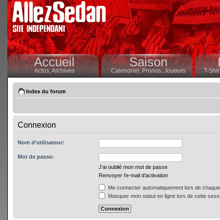
Accueil
Saison
Actus,
Archives
Calendrier,
Pronos,
Joueurs
T-Shir
Index du forum
Connexion
Nom d’utilisateur:
Mot de passe:
J’ai oublié mon mot de passe
Renvoyer l’e-mail d’activation
Me connecter automatiquement lors de chaque 
Masquer mon statut en ligne lors de cette sess