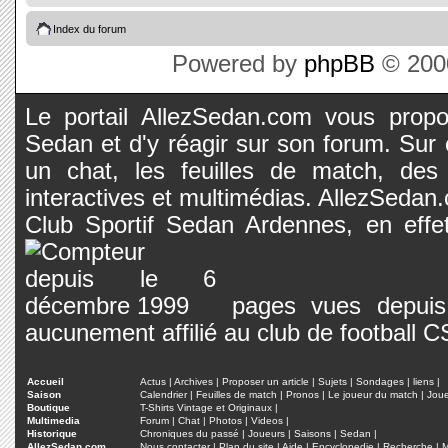
Index du forum
Powered by
phpBB
© 2000
Le portail AllezSedan.com vous propos
Sedan et d'y réagir sur son forum. Sur c
un chat, les feuilles de match, des
interactives et multimédias. AllezSedan.c
Club Sportif Sedan Ardennes, en effet
pages vues depuis 
aucunement affilié au club de football 
Accueil
Actus
|
Archives
|
Proposer un article
|
Sujets
|
Sondages
|
liens
|
Saison
Calendrier
|
Feuilles de match
|
Pronos
|
Le joueur du match
|
Jou
Boutique
T-Shirts Vintage et Originaux
|
Multimedia
Forum
|
Chat
|
Photos
|
Videos
|
Historique
Chroniques du passé
|
Joueurs
|
Saisons
|
Sedan
|
AllezSedan.com
Nous contacter
|
Plan du site
|
Aide
|
Encyclopedie
|
Recherche
|
M