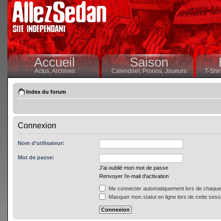
Accueil
Saison
Actus,
Archives
Calendrier,
Pronos,
Joueurs
T-Shir
Index du forum
Connexion
Nom d’utilisateur:
Mot de passe:
J’ai oublié mon mot de passe
Renvoyer l’e-mail d’activation
Me connecter automatiquement lors de chaque 
Masquer mon statut en ligne lors de cette sess