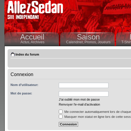
Accueil
Saison
Actus,
Archives
Calendrier,
Pronos,
Joueurs
T-Shir
Index du forum
Connexion
Nom d’utilisateur:
Mot de passe:
J’ai oublié mon mot de passe
Renvoyer l’e-mail d’activation
Me connecter automatiquement lors de chaque 
Masquer mon statut en ligne lors de cette sess