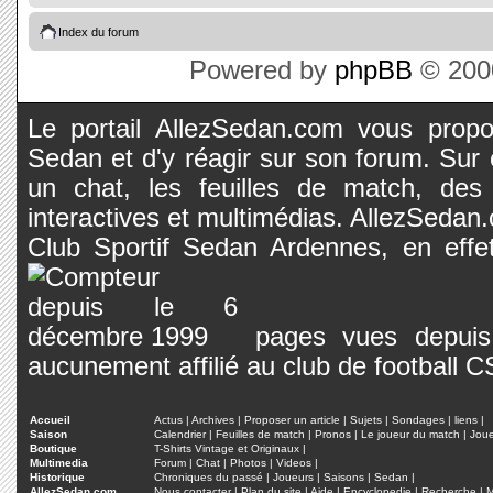
Index du forum
Powered by
phpBB
© 2000
Le portail AllezSedan.com vous propos
Sedan et d'y réagir sur son forum. Sur c
un chat, les feuilles de match, des
interactives et multimédias. AllezSedan.c
Club Sportif Sedan Ardennes, en effet
pages vues depuis 
aucunement affilié au club de football 
Accueil
Actus
|
Archives
|
Proposer un article
|
Sujets
|
Sondages
|
liens
|
Saison
Calendrier
|
Feuilles de match
|
Pronos
|
Le joueur du match
|
Jou
Boutique
T-Shirts Vintage et Originaux
|
Multimedia
Forum
|
Chat
|
Photos
|
Videos
|
Historique
Chroniques du passé
|
Joueurs
|
Saisons
|
Sedan
|
AllezSedan.com
Nous contacter
|
Plan du site
|
Aide
|
Encyclopedie
|
Recherche
|
M