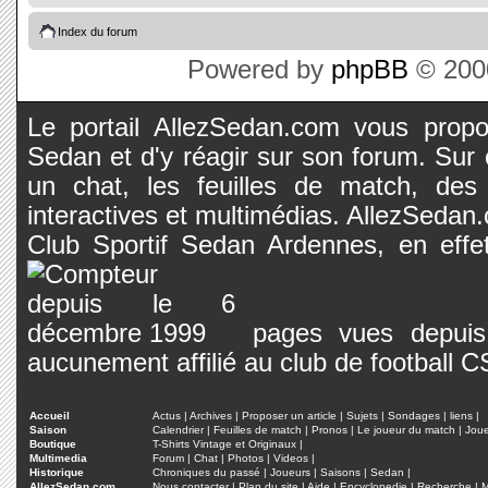
Index du forum
Powered by
phpBB
© 2000
Le portail AllezSedan.com vous propos
Sedan et d'y réagir sur son forum. Sur c
un chat, les feuilles de match, des
interactives et multimédias. AllezSedan.c
Club Sportif Sedan Ardennes, en effet
pages vues depuis 
aucunement affilié au club de football 
Accueil
Actus
|
Archives
|
Proposer un article
|
Sujets
|
Sondages
|
liens
|
Saison
Calendrier
|
Feuilles de match
|
Pronos
|
Le joueur du match
|
Jou
Boutique
T-Shirts Vintage et Originaux
|
Multimedia
Forum
|
Chat
|
Photos
|
Videos
|
Historique
Chroniques du passé
|
Joueurs
|
Saisons
|
Sedan
|
AllezSedan.com
Nous contacter
|
Plan du site
|
Aide
|
Encyclopedie
|
Recherche
|
M