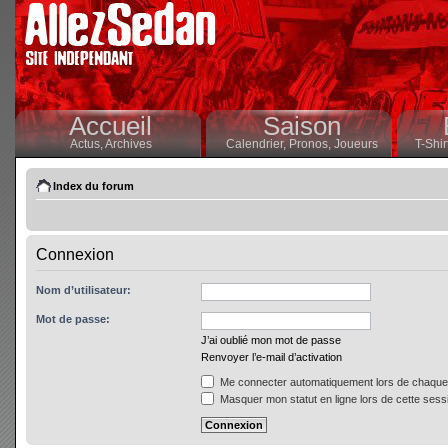
Accueil
Saison
Actus,
Archives
Calendrier,
Pronos,
Joueurs
T-Shir
Index du forum
Connexion
Nom d’utilisateur:
Mot de passe:
J’ai oublié mon mot de passe
Renvoyer l’e-mail d’activation
Me connecter automatiquement lors de chaque 
Masquer mon statut en ligne lors de cette sess