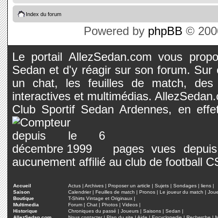
Index du forum
Powered by
phpBB
© 2000
Le portail AllezSedan.com vous propos
Sedan et d'y réagir sur son forum. Sur c
un chat, les feuilles de match, des
interactives et multimédias. AllezSedan.c
Club Sportif Sedan Ardennes, en effet
pages vues depuis 
aucunement affilié au club de football 
Accueil
Actus
|
Archives
|
Proposer un article
|
Sujets
|
Sondages
|
liens
|
Saison
Calendrier
|
Feuilles de match
|
Pronos
|
Le joueur du match
|
Jou
Boutique
T-Shirts Vintage et Originaux
|
Multimedia
Forum
|
Chat
|
Photos
|
Videos
|
Historique
Chroniques du passé
|
Joueurs
|
Saisons
|
Sedan
|
AllezSedan.com
Nous contacter
|
Plan du site
|
Aide
|
Encyclopedie
|
Recherche
|
M