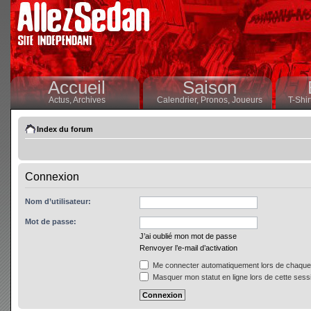
Accueil
Saison
Actus,
Archives
Calendrier,
Pronos,
Joueurs
T-Shir
Index du forum
Connexion
Nom d’utilisateur:
Mot de passe:
J’ai oublié mon mot de passe
Renvoyer l’e-mail d’activation
Me connecter automatiquement lors de chaque 
Masquer mon statut en ligne lors de cette sess