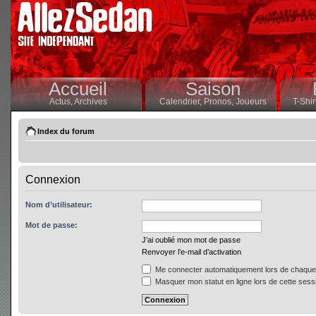
Accueil
Saison
Actus,
Archives
Calendrier,
Pronos,
Joueurs
T-Shir
Index du forum
Connexion
Nom d’utilisateur:
Mot de passe:
J’ai oublié mon mot de passe
Renvoyer l’e-mail d’activation
Me connecter automatiquement lors de chaque 
Masquer mon statut en ligne lors de cette sess