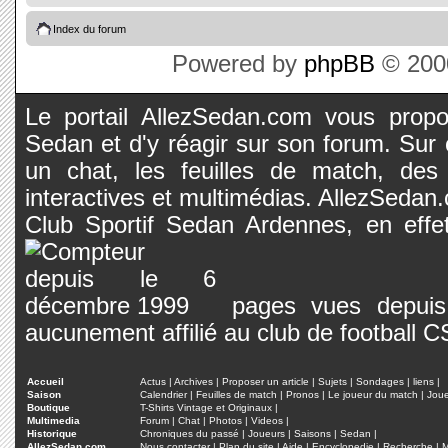
Index du forum
Powered by
phpBB
© 2000
Le portail AllezSedan.com vous propos
Sedan et d'y réagir sur son forum. Sur c
un chat, les feuilles de match, des
interactives et multimédias. AllezSedan.c
Club Sportif Sedan Ardennes, en effet
pages vues depuis 
aucunement affilié au club de football 
Accueil
Actus
|
Archives
|
Proposer un article
|
Sujets
|
Sondages
|
liens
|
Saison
Calendrier
|
Feuilles de match
|
Pronos
|
Le joueur du match
|
Jou
Boutique
T-Shirts Vintage et Originaux
|
Multimedia
Forum
|
Chat
|
Photos
|
Videos
|
Historique
Chroniques du passé
|
Joueurs
|
Saisons
|
Sedan
|
AllezSedan.com
Nous contacter
|
Plan du site
|
Aide
|
Encyclopedie
|
Recherche
|
M