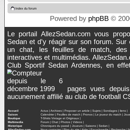
Index du forum
Powered by
phpBB
© 2000
Le portail AllezSedan.com vous propos
Sedan et d'y réagir sur son forum. Sur c
un chat, les feuilles de match, des
interactives et multimédias. AllezSedan.c
Club Sportif Sedan Ardennes, en effet
pages vues depuis 
aucunement affilié au club de football 
Accueil
Actus
|
Archives
|
Proposer un article
|
Sujets
|
Sondages
|
liens
|
Saison
Calendrier
|
Feuilles de match
|
Pronos
|
Le joueur du match
|
Jou
Boutique
T-Shirts Vintage et Originaux
|
Multimedia
Forum
|
Chat
|
Photos
|
Videos
|
Historique
Chroniques du passé
|
Joueurs
|
Saisons
|
Sedan
|
AllezSedan.com
Nous contacter
|
Plan du site
|
Aide
|
Encyclopedie
|
Recherche
|
M