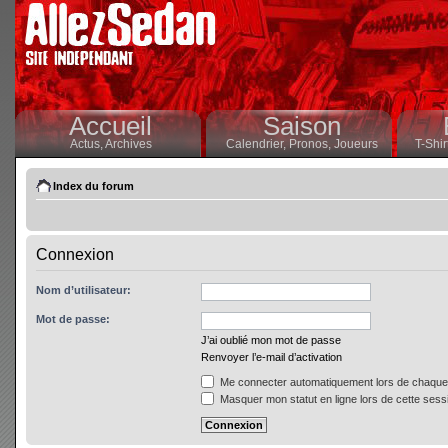
Accueil
Saison
Actus,
Archives
Calendrier,
Pronos,
Joueurs
T-Shir
Index du forum
Connexion
Nom d’utilisateur:
Mot de passe:
J’ai oublié mon mot de passe
Renvoyer l’e-mail d’activation
Me connecter automatiquement lors de chaque 
Masquer mon statut en ligne lors de cette sess