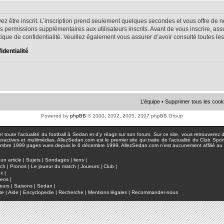
ez être inscrit. L’inscription prend seulement quelques secondes et vous offre d
s permissions supplémentaires aux utilisateurs inscrits. Avant de vous inscrire, as
litique de confidentialité. Veuillez également vous assurer d’avoir consulté toutes le
identialité
L’équipe
•
Supprimer tous les cook
Powered by
phpBB
© 2000, 2002, 2005, 2007 phpBB Group
toute l'actualité du football à Sedan et d'y réagir sur son forum. Sur ce site, vous retrouverez de
actives et multimédias. AllezSedan.com est le premier site qui traite de l'actualité du Club Spo
pages vues depuis le 6 décembre 1999. AllezSedan.com n'est aucunement affilié au c
un article
|
Sujets
|
Sondages
|
liens
|
tch
|
Pronos
|
Le joueur du match
|
Joueurs
|
Club
|
ux
|
deos
|
eurs
|
Saisons
|
Sedan
|
te
|
Aide
|
Encyclopedie
|
Recherche
|
Mentions légales
|
Recommander-nous