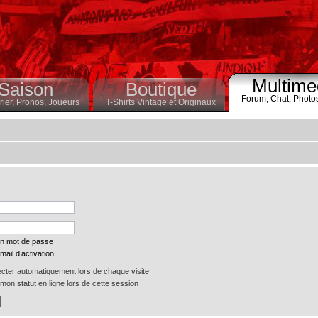
Multime
Saison
Boutique
Forum,
Chat,
Photo
ier,
Pronos,
Joueurs
T-Shirts Vintage et Originaux
on mot de passe
mail d’activation
ter automatiquement lors de chaque visite
on statut en ligne lors de cette session