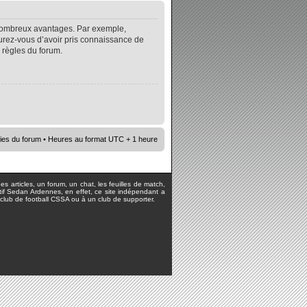
e nombreux avantages. Par exemple,
surez-vous d’avoir pris connaissance de
s règles du forum.
ies du forum
• Heures au format UTC + 1 heure
s articles, un forum, un chat, les feuilles de match,
rtif Sedan Ardennes, en effet, ce site indépendant a
lub de football CSSA ou à un club de supporter.