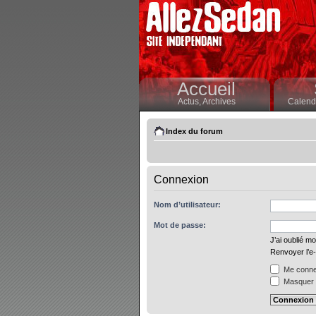
Accueil
Actus,
Archives
Calendr
Index du forum
Connexion
Nom d’utilisateur:
Mot de passe:
J’ai oublié m
Renvoyer l’e-
Me connec
Masquer m