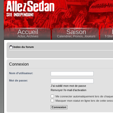
Accueil
Saison
Actus,
Archives
Calendrier,
Pronos,
Joueurs
T-Shir
Index du forum
Connexion
Nom d’utilisateur:
Mot de passe:
J’ai oublié mon mot de passe
Renvoyer l’e-mail d’activation
Me connecter automatiquement lors de chaque 
Masquer mon statut en ligne lors de cette sess