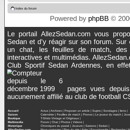
Index du forum
Powered by
phpBB
© 2000
Le portail AllezSedan.com vous propos
Sedan et d'y réagir sur son forum. Sur c
un chat, les feuilles de match, des
interactives et multimédias. AllezSedan.c
Club Sportif Sedan Ardennes, en effet
pages vues depuis 
aucunement affilié au club de football 
Accueil
Actus
|
Archives
|
Proposer un article
|
Sujets
|
Sondages
|
liens
|
Saison
Calendrier
|
Feuilles de match
|
Pronos
|
Le joueur du match
|
Jou
Boutique
T-Shirts Vintage et Originaux
|
Multimedia
Forum
|
Chat
|
Photos
|
Videos
|
Historique
Chroniques du passé
|
Joueurs
|
Saisons
|
Sedan
|
AllezSedan.com
Nous contacter
|
Plan du site
|
Aide
|
Encyclopedie
|
Recherche
|
M