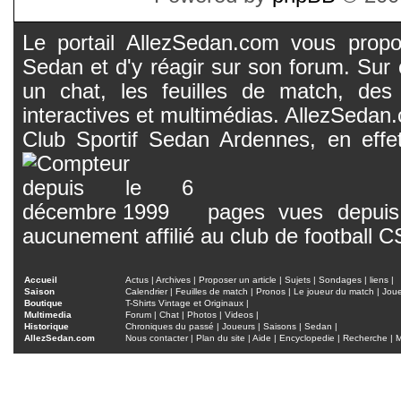
Le portail AllezSedan.com vous propos
Sedan et d'y réagir sur son forum. Sur c
un chat, les feuilles de match, des
interactives et multimédias. AllezSedan.c
Club Sportif Sedan Ardennes, en effet
pages vues depuis 
aucunement affilié au club de football 
Accueil
Actus
|
Archives
|
Proposer un article
|
Sujets
|
Sondages
|
liens
|
Saison
Calendrier
|
Feuilles de match
|
Pronos
|
Le joueur du match
|
Jou
Boutique
T-Shirts Vintage et Originaux
|
Multimedia
Forum
|
Chat
|
Photos
|
Videos
|
Historique
Chroniques du passé
|
Joueurs
|
Saisons
|
Sedan
|
AllezSedan.com
Nous contacter
|
Plan du site
|
Aide
|
Encyclopedie
|
Recherche
|
M