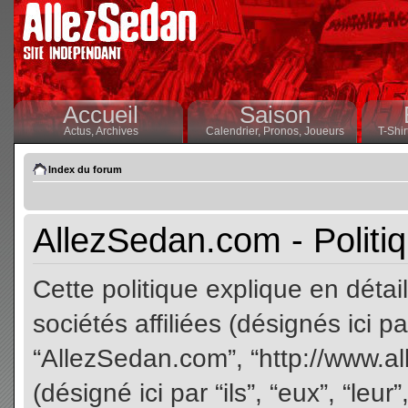
Accueil
Saison
Actus,
Archives
Calendrier,
Pronos,
Joueurs
T-Shir
Index du forum
AllezSedan.com - Politiq
Cette politique explique en dét
sociétés affiliées (désignés ici pa
“AllezSedan.com”, “http://www.a
(désigné ici par “ils”, “eux”, “le