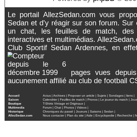
Le portail AllezSedan.com vous propos
Sedan et d'y réagir sur son forum. Sur c
un chat, les feuilles de match, des
interactives et multimédias. AllezSedan.c
Club Sportif Sedan Ardennes, en effet
pages vues depuis 
aucunement affilié au club de football 
Accueil
Actus
|
Archives
|
Proposer un article
|
Sujets
|
Sondages
|
liens
|
Saison
Calendrier
|
Feuilles de match
|
Pronos
|
Le joueur du match
|
Jou
Boutique
T-Shirts Vintage et Originaux
|
Multimedia
Forum
|
Chat
|
Photos
|
Videos
|
Historique
Chroniques du passé
|
Joueurs
|
Saisons
|
Sedan
|
AllezSedan.com
Nous contacter
|
Plan du site
|
Aide
|
Encyclopedie
|
Recherche
|
M