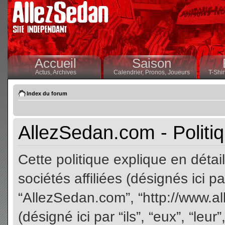
Accueil
Saison
Actus,
Archives
Calendrier,
Pronos,
Joueurs
T-Shir
Index du forum
AllezSedan.com - Politiq
Cette politique explique en dét
sociétés affiliées (désignés ici pa
“AllezSedan.com”, “http://www.a
(désigné ici par “ils”, “eux”, “le