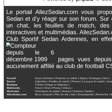
Le portail AllezSedan.com vous propos
Sedan et d'y réagir sur son forum. Sur c
un chat, les feuilles de match, des
interactives et multimédias. AllezSedan.c
Club Sportif Sedan Ardennes, en effet
pages vues depuis 
aucunement affilié au club de football 
Accueil
Actus
|
Archives
|
Proposer un article
|
Sujets
|
Sondages
|
liens
|
Saison
Calendrier
|
Feuilles de match
|
Pronos
|
Le joueur du match
|
Jou
Boutique
T-Shirts Vintage et Originaux
|
Multimedia
Forum
|
Chat
|
Photos
|
Videos
|
Historique
Chroniques du passé
|
Joueurs
|
Saisons
|
Sedan
|
AllezSedan.com
Nous contacter
|
Plan du site
|
Aide
|
Encyclopedie
|
Recherche
|
M