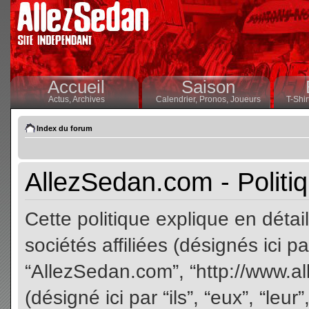
Accueil
Saison
Actus,
Archives
Calendrier,
Pronos,
Joueurs
T-Shir
Index du forum
AllezSedan.com - Politiq
Cette politique explique en dét
sociétés affiliées (désignés ici pa
“AllezSedan.com”, “http://www.a
(désigné ici par “ils”, “eux”, “le