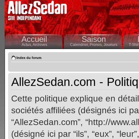
Accueil
Saison
Actus,
Archives
Calendrier,
Pronos,
Joueurs
T-Shir
Index du forum
AllezSedan.com - Politiq
Cette politique explique en dét
sociétés affiliées (désignés ici pa
“AllezSedan.com”, “http://www.a
(désigné ici par “ils”, “eux”, “le