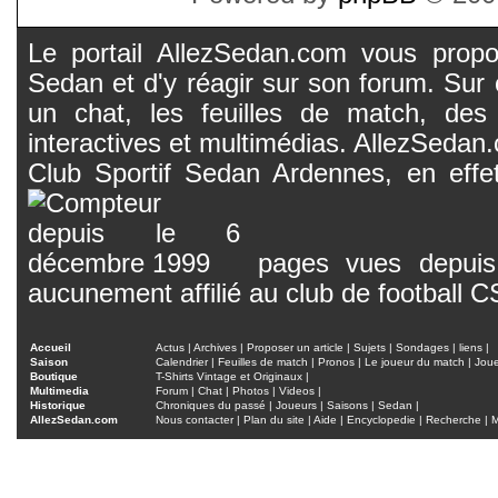
Le portail AllezSedan.com vous propos
Sedan et d'y réagir sur son forum. Sur c
un chat, les feuilles de match, des
interactives et multimédias. AllezSedan.c
Club Sportif Sedan Ardennes, en effet
pages vues depuis 
aucunement affilié au club de football 
Accueil
Actus
|
Archives
|
Proposer un article
|
Sujets
|
Sondages
|
liens
|
Saison
Calendrier
|
Feuilles de match
|
Pronos
|
Le joueur du match
|
Jou
Boutique
T-Shirts Vintage et Originaux
|
Multimedia
Forum
|
Chat
|
Photos
|
Videos
|
Historique
Chroniques du passé
|
Joueurs
|
Saisons
|
Sedan
|
AllezSedan.com
Nous contacter
|
Plan du site
|
Aide
|
Encyclopedie
|
Recherche
|
M