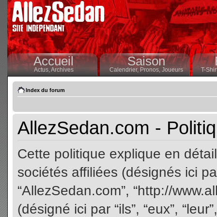
Accueil
Saison
Actus,
Archives
Calendrier,
Pronos,
Joueurs
T-Shir
Index du forum
AllezSedan.com - Politiq
Cette politique explique en dét
sociétés affiliées (désignés ici pa
“AllezSedan.com”, “http://www.a
(désigné ici par “ils”, “eux”, “le