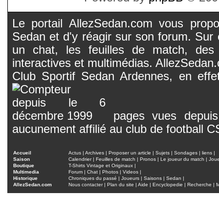
Le portail AllezSedan.com vous propos
Sedan et d'y réagir sur son forum. Sur c
un chat, les feuilles de match, des
interactives et multimédias. AllezSedan.c
Club Sportif Sedan Ardennes, en effet
pages vues depuis 
aucunement affilié au club de football 
Accueil
Actus
|
Archives
|
Proposer un article
|
Sujets
|
Sondages
|
liens
|
Saison
Calendrier
|
Feuilles de match
|
Pronos
|
Le joueur du match
|
Jou
Boutique
T-Shirts Vintage et Originaux
|
Multimedia
Forum
|
Chat
|
Photos
|
Videos
|
Historique
Chroniques du passé
|
Joueurs
|
Saisons
|
Sedan
|
AllezSedan.com
Nous contacter
|
Plan du site
|
Aide
|
Encyclopedie
|
Recherche
|
M