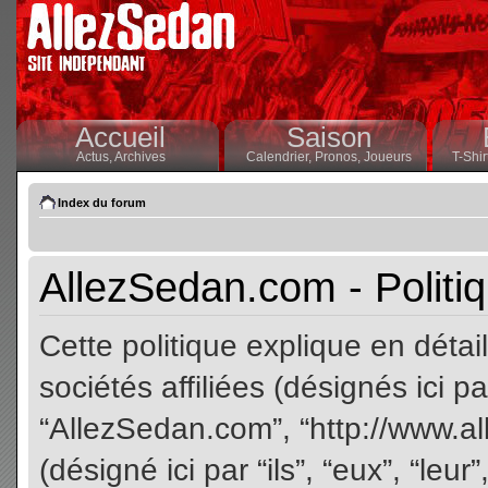
Accueil
Saison
Actus,
Archives
Calendrier,
Pronos,
Joueurs
T-Shir
Index du forum
AllezSedan.com - Politiq
Cette politique explique en dét
sociétés affiliées (désignés ici pa
“AllezSedan.com”, “http://www.a
(désigné ici par “ils”, “eux”, “le