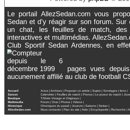
Le portail AllezSedan.com vous propos
Sedan et d'y réagir sur son forum. Sur c
un chat, les feuilles de match, des
interactives et multimédias. AllezSedan.c
Club Sportif Sedan Ardennes, en effet
pages vues depuis 
aucunement affilié au club de football 
Accueil
Actus
|
Archives
|
Proposer un article
|
Sujets
|
Sondages
|
liens
|
Saison
Calendrier
|
Feuilles de match
|
Pronos
|
Le joueur du match
|
Jou
Boutique
T-Shirts Vintage et Originaux
|
Multimedia
Forum
|
Chat
|
Photos
|
Videos
|
Historique
Chroniques du passé
|
Joueurs
|
Saisons
|
Sedan
|
AllezSedan.com
Nous contacter
|
Plan du site
|
Aide
|
Encyclopedie
|
Recherche
|
M