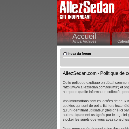
Accueil
Actus,
Archives
Calendr
Index du forum
AllezSedan.com - Politique de co
Cette politique explique en détail comment 
“http://www.allezsedan.com/forums”) et php
n’importe quelle information collectée pend
Vos informations sont collectées de deux 
cookies qui sont de petits fichiers texte t
qu’un identifiant utilisateur (désigné ici pa
automatiquement assignés par le logiciel p
stocker les sujets que vous avez consultés, 
Nous pouvons également créer des cookies