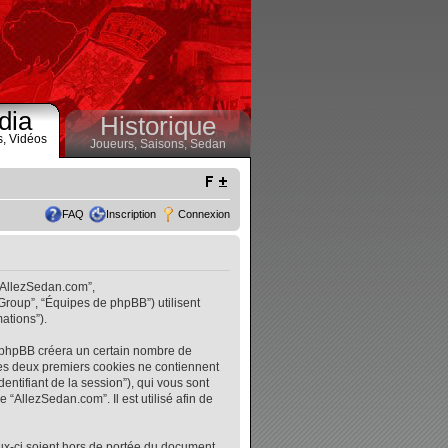
dia
Historique
s,
Vidéos
Joueurs,
Saisons,
Sedan
FAQ
Inscription
Connexion
 “AllezSedan.com”,
 Group”, “Équipes de phpBB”) utilisent
ations”).
l phpBB créera un certain nombre de
. Les deux premiers cookies ne contiennent
identifiant de la session”), qui vous sont
“AllezSedan.com”. Il est utilisé afin de
ux-ci soient hors de portée du document