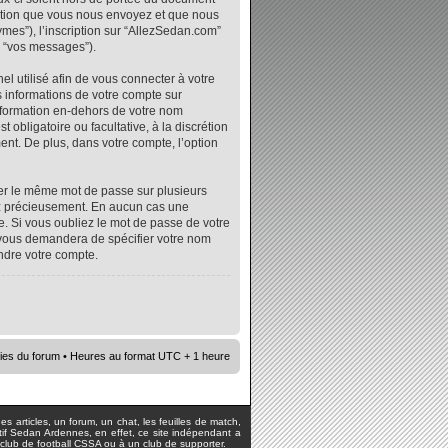
mation que vous nous envoyez et que nous
ymes”), l’inscription sur “AllezSedan.com”
r “vos messages”).
l utilisé afin de vous connecter à votre
s informations de votre compte sur
nformation en-dehors de votre nom
 obligatoire ou facultative, à la discrétion
nt. De plus, dans votre compte, l’option
iser le même mot de passe sur plusieurs
vez précieusement. En aucun cas une
. Si vous oubliez le mot de passe de votre
e vous demandera de spécifier votre nom
ndre votre compte.
ies du forum
• Heures au format UTC + 1 heure
s articles, un forum, un chat, les feuilles de match,
rtif Sedan Ardennes, en effet, ce site indépendant a
lub de football CSSA ou à un club de supporter.