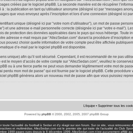
 pages créées par le logiciel phpBB. La seconde manière est de récupérer l’infor
ité à : la publication en tant qu’utilisateur anonyme (désigné ici par “messages anon
ssages que vous envoyez après l’inscription et lors d’une connexion (désigné ici pa
tifiant unique (désigné ici par “votre nom d’utilisateur”), un mot de passe personne
e”) et une adresse e-mail personnelle correcte (désignée ici par “votre e-mail”). Le
ois de protection des données applicables dans le pays qui nous héberge. Toute i
votre adresse e-mail requis par “AllezSedan.com” durant la procédure d’inscription est
us pouvez choisir quelle information de votre compte peut être affichée publiqueme
matique d’e-mail par le logiciel phpBB est disponible.
sens unique) afin qu’il soit sécurisé. Cependant, il est recommandé de ne pas util
asse est le moyen d’accès de votre compte sur “AllezSedan.com”, veuillez le conser
hpBB ou à une tierce partie ne peut vous demander légitimement votre mot de passe
J’ai perdu mon mot de passe” qui est fournie par le logiciel phpBB. Cette procédur
logiciel phpBB générera alors un nouveau mot de passe afin que vous puissiez repre
L’équipe
•
Supprimer tous les cook
Powered by
phpBB
© 2000, 2002, 2005, 2007 phpBB Group
toute l'actualité du football à Sedan et d'y réagir sur son forum. Sur ce site, vous retrouverez de
actives et multimédias. AllezSedan.com est le premier site qui traite de l'actualité du Club Spo
pages vues depuis le 6 décembre 1999. AllezSedan.com n'est aucunement affilié au c