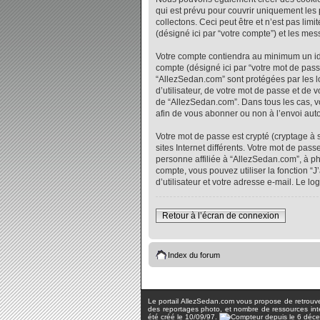
qui est prévu pour couvrir uniquement les
collectons. Ceci peut être et n’est pas lim
(désigné ici par “votre compte”) et les me
Votre compte contiendra au minimum un iden
compte (désigné ici par “votre mot de pass
“AllezSedan.com” sont protégées par les l
d’utilisateur, de votre mot de passe et de 
de “AllezSedan.com”. Dans tous les cas, vo
afin de vous abonner ou non à l’envoi auto
Votre mot de passe est crypté (cryptage à 
sites Internet différents. Votre mot de p
personne affiliée à “AllezSedan.com”, à p
compte, vous pouvez utiliser la fonction “
d’utilisateur et votre adresse e-mail. Le 
Retour à l’écran de connexion
Index du forum
Le portail AllezSedan.com vous propose de retrouver 
des reportages photo, et nombre de ressources inter
été créé le 10/09/97.