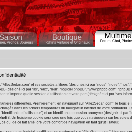
Multime
Saison
Boutique
Forum,
Chat,
Photo
ier,
Pronos,
Joueurs
T-Shirts Vintage et Originaux
nfidentialité
“AllezSedan.com” et ses sociétés affiliées (désignés ici par “nous”, “notre”, “nos”,
BB (désigné ici par “ils”, “eux”, “leur”, “logiciel phpBB”, “www.phpbb.com”, “phpBB
ant n’importe quelle session d’utilisation de votre part (désignée ici par “vos inform
manières différentes. Premièrement, en naviguant sur “AllezSedan.com”, le logicie
éléchargés dans les fichiers temporaires du navigateur Internet de votre ordinateur
r “identifiant de l’utilisateur”) et un identifiant de session anonyme (désigné ici par “
hpBB. Un troisième cookie sera créé une fois que vous naviguerez sur les sujets de 
ce qui de ce fait améliore votre confort de navigation en tant qu’utilisateur.
 externes au logiciel phpBB tout en naviguant sur “AllezSedan.com”, bien que ce