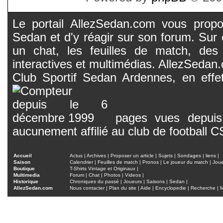
Le portail AllezSedan.com vous propos
Sedan et d'y réagir sur son forum. Sur c
un chat, les feuilles de match, des
interactives et multimédias. AllezSedan.c
Club Sportif Sedan Ardennes, en effet
pages vues depuis 
aucunement affilié au club de football 
Accueil
Actus
|
Archives
|
Proposer un article
|
Sujets
|
Sondages
|
liens
|
Saison
Calendrier
|
Feuilles de match
|
Pronos
|
Le joueur du match
|
Jou
Boutique
T-Shirts Vintage et Originaux
|
Multimedia
Forum
|
Chat
|
Photos
|
Videos
|
Historique
Chroniques du passé
|
Joueurs
|
Saisons
|
Sedan
|
AllezSedan.com
Nous contacter
|
Plan du site
|
Aide
|
Encyclopedie
|
Recherche
|
M