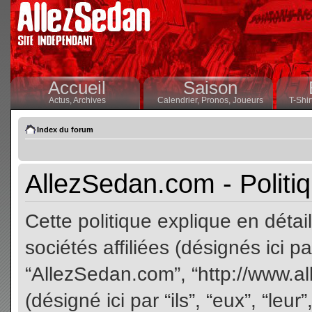
Accueil
Saison
Actus,
Archives
Calendrier,
Pronos,
Joueurs
T-Shir
Index du forum
AllezSedan.com - Politiq
Cette politique explique en dét
sociétés affiliées (désignés ici pa
“AllezSedan.com”, “http://www.a
(désigné ici par “ils”, “eux”, “le