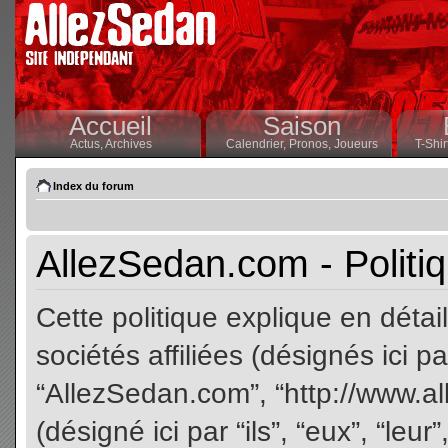
Accueil
Saison
Actus,
Archives
Calendrier,
Pronos,
Joueurs
T-Shir
Index du forum
AllezSedan.com - Politiq
Cette politique explique en dét
sociétés affiliées (désignés ici pa
“AllezSedan.com”, “http://www.a
(désigné ici par “ils”, “eux”, “le