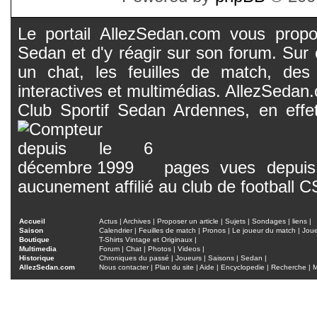
Le portail AllezSedan.com vous propos
Sedan et d'y réagir sur son forum. Sur c
un chat, les feuilles de match, des
interactives et multimédias. AllezSedan.c
Club Sportif Sedan Ardennes, en effet
pages vues depuis 
aucunement affilié au club de football 
Accueil
Actus
|
Archives
|
Proposer un article
|
Sujets
|
Sondages
|
liens
|
Saison
Calendrier
|
Feuilles de match
|
Pronos
|
Le joueur du match
|
Jou
Boutique
T-Shirts Vintage et Originaux
|
Multimedia
Forum
|
Chat
|
Photos
|
Videos
|
Historique
Chroniques du passé
|
Joueurs
|
Saisons
|
Sedan
|
AllezSedan.com
Nous contacter
|
Plan du site
|
Aide
|
Encyclopedie
|
Recherche
|
M