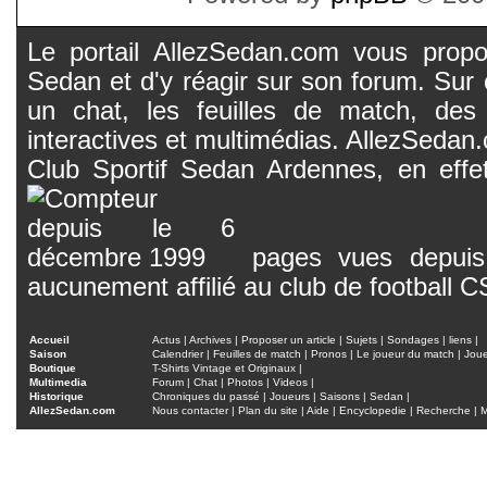
Le portail AllezSedan.com vous propos
Sedan et d'y réagir sur son forum. Sur c
un chat, les feuilles de match, des
interactives et multimédias. AllezSedan.c
Club Sportif Sedan Ardennes, en effet
pages vues depuis 
aucunement affilié au club de football 
Accueil
Actus
|
Archives
|
Proposer un article
|
Sujets
|
Sondages
|
liens
|
Saison
Calendrier
|
Feuilles de match
|
Pronos
|
Le joueur du match
|
Jou
Boutique
T-Shirts Vintage et Originaux
|
Multimedia
Forum
|
Chat
|
Photos
|
Videos
|
Historique
Chroniques du passé
|
Joueurs
|
Saisons
|
Sedan
|
AllezSedan.com
Nous contacter
|
Plan du site
|
Aide
|
Encyclopedie
|
Recherche
|
M