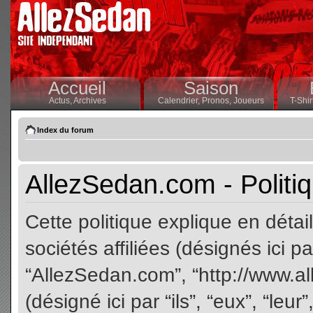
Accueil
Saison
Actus,
Archives
Calendrier,
Pronos,
Joueurs
T-Shir
Index du forum
AllezSedan.com - Politiq
Cette politique explique en dét
sociétés affiliées (désignés ici pa
“AllezSedan.com”, “http://www.a
(désigné ici par “ils”, “eux”, “le