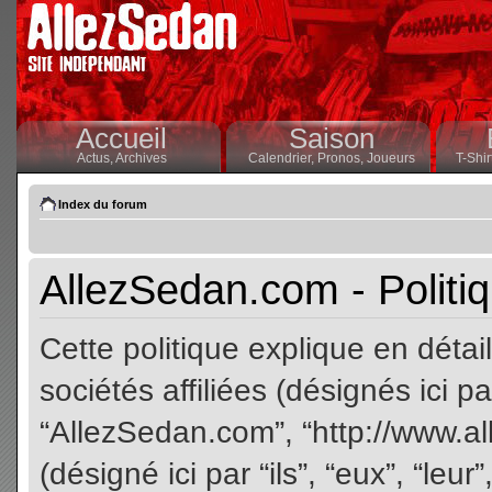
Accueil
Saison
Actus,
Archives
Calendrier,
Pronos,
Joueurs
T-Shir
Index du forum
AllezSedan.com - Politiq
Cette politique explique en dét
sociétés affiliées (désignés ici pa
“AllezSedan.com”, “http://www.a
(désigné ici par “ils”, “eux”, “le