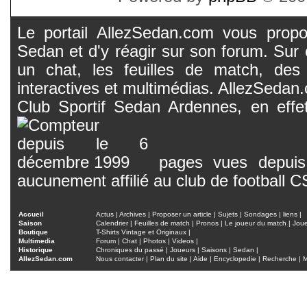
Le portail AllezSedan.com vous propos
Sedan et d'y réagir sur son forum. Sur c
un chat, les feuilles de match, des
interactives et multimédias. AllezSedan.c
Club Sportif Sedan Ardennes, en effet
pages vues depuis 
aucunement affilié au club de football 
Accueil
Actus
|
Archives
|
Proposer un article
|
Sujets
|
Sondages
|
liens
|
Saison
Calendrier
|
Feuilles de match
|
Pronos
|
Le joueur du match
|
Jou
Boutique
T-Shirts Vintage et Originaux
|
Multimedia
Forum
|
Chat
|
Photos
|
Videos
|
Historique
Chroniques du passé
|
Joueurs
|
Saisons
|
Sedan
|
AllezSedan.com
Nous contacter
|
Plan du site
|
Aide
|
Encyclopedie
|
Recherche
|
M