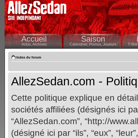
Accueil
Saison
Actus,
Archives
Calendrier,
Pronos,
Joueurs
T-Shir
Index du forum
AllezSedan.com - Politiq
Cette politique explique en dét
sociétés affiliées (désignés ici pa
“AllezSedan.com”, “http://www.a
(désigné ici par “ils”, “eux”, “le