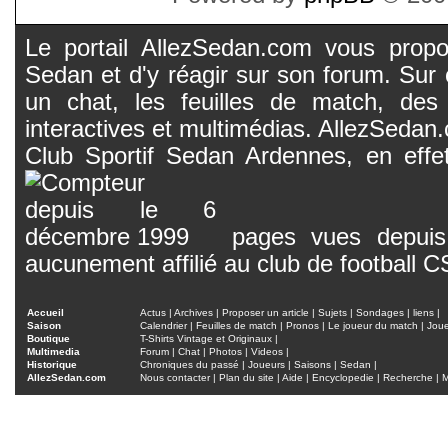
Le portail AllezSedan.com vous propos
Sedan et d'y réagir sur son forum. Sur c
un chat, les feuilles de match, des
interactives et multimédias. AllezSedan.c
Club Sportif Sedan Ardennes, en effet
pages vues depuis 
aucunement affilié au club de football 
Accueil
Actus
|
Archives
|
Proposer un article
|
Sujets
|
Sondages
|
liens
|
Saison
Calendrier
|
Feuilles de match
|
Pronos
|
Le joueur du match
|
Jou
Boutique
T-Shirts Vintage et Originaux
|
Multimedia
Forum
|
Chat
|
Photos
|
Videos
|
Historique
Chroniques du passé
|
Joueurs
|
Saisons
|
Sedan
|
AllezSedan.com
Nous contacter
|
Plan du site
|
Aide
|
Encyclopedie
|
Recherche
|
M