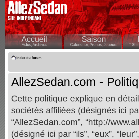
Accueil
Saison
Actus,
Archives
Calendrier,
Pronos,
Joueurs
T-Shir
Index du forum
AllezSedan.com - Politiq
Cette politique explique en dét
sociétés affiliées (désignés ici pa
“AllezSedan.com”, “http://www.a
(désigné ici par “ils”, “eux”, “le