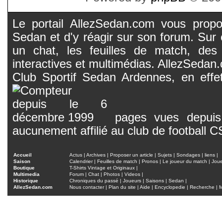
Le portail AllezSedan.com vous propos
Sedan et d'y réagir sur son forum. Sur c
un chat, les feuilles de match, des
interactives et multimédias. AllezSedan.c
Club Sportif Sedan Ardennes, en effet
pages vues depuis 
aucunement affilié au club de football 
Accueil
Actus
|
Archives
|
Proposer un article
|
Sujets
|
Sondages
|
liens
|
Saison
Calendrier
|
Feuilles de match
|
Pronos
|
Le joueur du match
|
Jou
Boutique
T-Shirts Vintage et Originaux
|
Multimedia
Forum
|
Chat
|
Photos
|
Videos
|
Historique
Chroniques du passé
|
Joueurs
|
Saisons
|
Sedan
|
AllezSedan.com
Nous contacter
|
Plan du site
|
Aide
|
Encyclopedie
|
Recherche
|
M