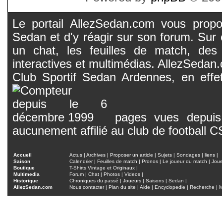
Le portail AllezSedan.com vous propos
Sedan et d'y réagir sur son forum. Sur c
un chat, les feuilles de match, des
interactives et multimédias. AllezSedan.c
Club Sportif Sedan Ardennes, en effet
pages vues depuis 
aucunement affilié au club de football 
Accueil
Actus
|
Archives
|
Proposer un article
|
Sujets
|
Sondages
|
liens
|
Saison
Calendrier
|
Feuilles de match
|
Pronos
|
Le joueur du match
|
Jou
Boutique
T-Shirts Vintage et Originaux
|
Multimedia
Forum
|
Chat
|
Photos
|
Videos
|
Historique
Chroniques du passé
|
Joueurs
|
Saisons
|
Sedan
|
AllezSedan.com
Nous contacter
|
Plan du site
|
Aide
|
Encyclopedie
|
Recherche
|
M