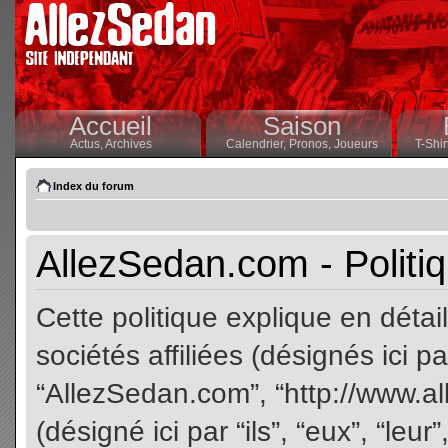
Accueil
Saison
Actus,
Archives
Calendrier,
Pronos,
Joueurs
T-Shir
Index du forum
AllezSedan.com - Politiq
Cette politique explique en dét
sociétés affiliées (désignés ici pa
“AllezSedan.com”, “http://www.a
(désigné ici par “ils”, “eux”, “le