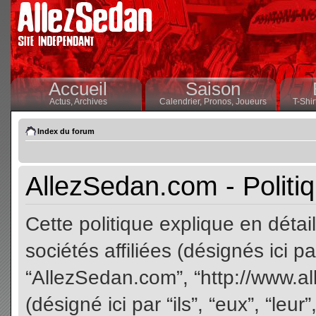
Accueil
Saison
Actus,
Archives
Calendrier,
Pronos,
Joueurs
T-Shir
Index du forum
AllezSedan.com - Politiq
Cette politique explique en dét
sociétés affiliées (désignés ici pa
“AllezSedan.com”, “http://www.a
(désigné ici par “ils”, “eux”, “le