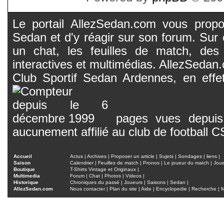
Le portail AllezSedan.com vous propos
Sedan et d'y réagir sur son forum. Sur c
un chat, les feuilles de match, des
interactives et multimédias. AllezSedan.c
Club Sportif Sedan Ardennes, en effet
pages vues depuis 
aucunement affilié au club de football 
Accueil
Actus
|
Archives
|
Proposer un article
|
Sujets
|
Sondages
|
liens
|
Saison
Calendrier
|
Feuilles de match
|
Pronos
|
Le joueur du match
|
Jou
Boutique
T-Shirts Vintage et Originaux
|
Multimedia
Forum
|
Chat
|
Photos
|
Videos
|
Historique
Chroniques du passé
|
Joueurs
|
Saisons
|
Sedan
|
AllezSedan.com
Nous contacter
|
Plan du site
|
Aide
|
Encyclopedie
|
Recherche
|
M