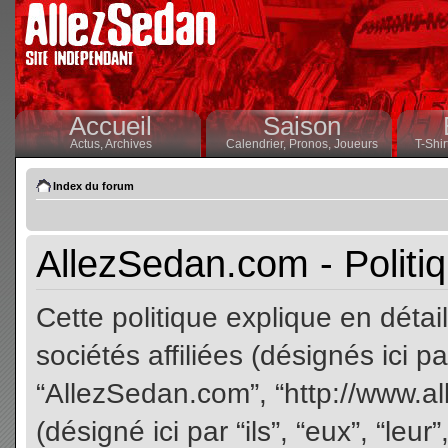
Accueil
Saison
Actus,
Archives
Calendrier,
Pronos,
Joueurs
T-Shir
Index du forum
AllezSedan.com - Politiq
Cette politique explique en dét
sociétés affiliées (désignés ici pa
“AllezSedan.com”, “http://www.a
(désigné ici par “ils”, “eux”, “le