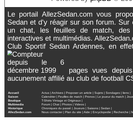
Le portail AllezSedan.com vous propos
Sedan et d'y réagir sur son forum. Sur c
un chat, les feuilles de match, des
interactives et multimédias. AllezSedan.c
Club Sportif Sedan Ardennes, en effet
pages vues depuis 
aucunement affilié au club de football 
Accueil
Actus
|
Archives
|
Proposer un article
|
Sujets
|
Sondages
|
liens
|
Saison
Calendrier
|
Feuilles de match
|
Pronos
|
Le joueur du match
|
Jou
Boutique
T-Shirts Vintage et Originaux
|
Multimedia
Forum
|
Chat
|
Photos
|
Videos
|
Historique
Chroniques du passé
|
Joueurs
|
Saisons
|
Sedan
|
AllezSedan.com
Nous contacter
|
Plan du site
|
Aide
|
Encyclopedie
|
Recherche
|
M