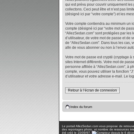
qui est prévu pour couvrir uniquement les
collectons. Ceci peut être et n’est pas lim
(désigné ici par “votre compte”) et les me
Votre compte contiendra au minimum un iden
compte (désigné ici par “votre mot de pass
“AllezSedan.com” sont protégées par les l
d’utilisateur, de votre mot de passe et de 
de “AllezSedan.com”. Dans tous les cas, vo
afin de vous abonner ou non à l’envoi auto
Votre mot de passe est crypté (cryptage à 
sites Internet différents. Votre mot de p
personne affiliée à “AllezSedan.com”, à p
compte, vous pouvez utiliser la fonction “
d’utilisateur et votre adresse e-mail. Le 
Retour à l’écran de connexion
Index du forum
Le portail AllezSedan.com vous propose de retrouver 
des reportages photo, et nombre de ressources inter
été créé le 10/09/97.