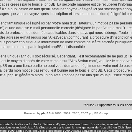
 pages créées par le logiciel phpBB. La seconde manière est de récupérer l’infor
ité à : la publication en tant qu’utilisateur anonyme (désigné ici par “messages anon
ssages que vous envoyez après l’inscription et lors d’une connexion (désigné ici pa
tifiant unique (désigné ici par “votre nom d’utilisateur”), un mot de passe personne
e”) et une adresse e-mail personnelle correcte (désignée ici par “votre e-mail”). Le
ois de protection des données applicables dans le pays qui nous héberge. Toute i
votre adresse e-mail requis par “AllezSedan.com” durant la procédure d’inscription est
us pouvez choisir quelle information de votre compte peut être affichée publiqueme
matique d’e-mail par le logiciel phpBB est disponible.
sens unique) afin qu’il soit sécurisé. Cependant, il est recommandé de ne pas util
asse est le moyen d’accès de votre compte sur “AllezSedan.com”, veuillez le conser
hpBB ou à une tierce partie ne peut vous demander légitimement votre mot de passe
J’ai perdu mon mot de passe” qui est fournie par le logiciel phpBB. Cette procédur
logiciel phpBB générera alors un nouveau mot de passe afin que vous puissiez repre
L’équipe
•
Supprimer tous les cook
Powered by
phpBB
© 2000, 2002, 2005, 2007 phpBB Group
toute l'actualité du football à Sedan et d'y réagir sur son forum. Sur ce site, vous retrouverez de
actives et multimédias. AllezSedan.com est le premier site qui traite de l'actualité du Club Spo
pages vues depuis le 6 décembre 1999. AllezSedan.com n'est aucunement affilié au c