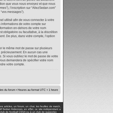
mation que vous nous envoyez et que nous
ymes”), l’inscription sur “AllezSedan.com”
r “vos messages”).
l utilisé afin de vous connecter à votre
s informations de votre compte sur
nformation en-dehors de votre nom
 obligatoire ou facultative, à la discrétion
nt. De plus, dans votre compte, l’option
iser le même mot de passe sur plusieurs
vez précieusement. En aucun cas une
. Si vous oubliez le mot de passe de votre
e vous demandera de spécifier votre nom
ndre votre compte.
ies du forum
• Heures au format UTC + 1 heure
s articles, un forum, un chat, les feuilles de match,
rtif Sedan Ardennes, en effet, ce site indépendant a
lub de football CSSA ou à un club de supporter.