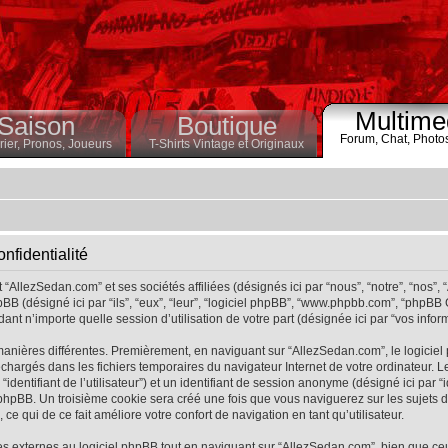
Multime
Saison
Boutique
Forum,
Chat,
Photo
ier,
Pronos,
Joueurs
T-Shirts Vintage et Originaux
nfidentialité
“AllezSedan.com” et ses sociétés affiliées (désignés ici par “nous”, “notre”, “nos”,
BB (désigné ici par “ils”, “eux”, “leur”, “logiciel phpBB”, “www.phpbb.com”, “phpBB
ant n’importe quelle session d’utilisation de votre part (désignée ici par “vos inform
manières différentes. Premièrement, en naviguant sur “AllezSedan.com”, le logicie
éléchargés dans les fichiers temporaires du navigateur Internet de votre ordinateur
r “identifiant de l’utilisateur”) et un identifiant de session anonyme (désigné ici par “
hpBB. Un troisième cookie sera créé une fois que vous naviguerez sur les sujets de 
ce qui de ce fait améliore votre confort de navigation en tant qu’utilisateur.
 externes au logiciel phpBB tout en naviguant sur “AllezSedan.com”, bien que ce