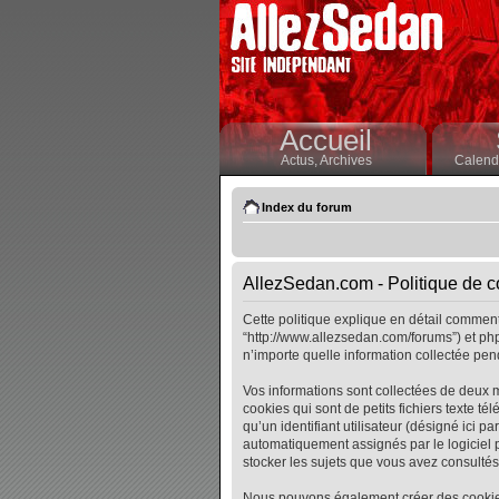
Accueil
Actus,
Archives
Calendr
Index du forum
AllezSedan.com - Politique de co
Cette politique explique en détail comment 
“http://www.allezsedan.com/forums”) et php
n’importe quelle information collectée pend
Vos informations sont collectées de deux 
cookies qui sont de petits fichiers texte t
qu’un identifiant utilisateur (désigné ici pa
automatiquement assignés par le logiciel p
stocker les sujets que vous avez consultés, 
Nous pouvons également créer des cookies