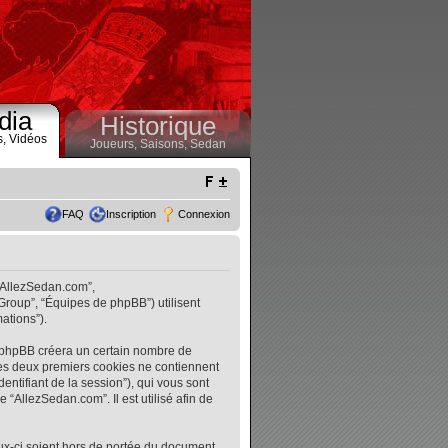
dia
Historique
s,
Vidéos
Joueurs,
Saisons,
Sedan
FAQ
Inscription
Connexion
 “AllezSedan.com”,
 Group”, “Équipes de phpBB”) utilisent
ations”).
l phpBB créera un certain nombre de
. Les deux premiers cookies ne contiennent
identifiant de la session”), qui vous sont
“AllezSedan.com”. Il est utilisé afin de
ux-ci soient hors de portée du document