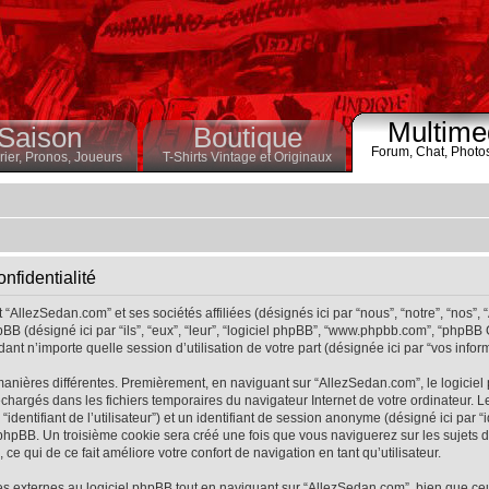
Multime
Saison
Boutique
Forum,
Chat,
Photo
ier,
Pronos,
Joueurs
T-Shirts Vintage et Originaux
nfidentialité
“AllezSedan.com” et ses sociétés affiliées (désignés ici par “nous”, “notre”, “nos”,
BB (désigné ici par “ils”, “eux”, “leur”, “logiciel phpBB”, “www.phpbb.com”, “phpBB
ant n’importe quelle session d’utilisation de votre part (désignée ici par “vos inform
manières différentes. Premièrement, en naviguant sur “AllezSedan.com”, le logicie
éléchargés dans les fichiers temporaires du navigateur Internet de votre ordinateur
r “identifiant de l’utilisateur”) et un identifiant de session anonyme (désigné ici par “
hpBB. Un troisième cookie sera créé une fois que vous naviguerez sur les sujets de 
ce qui de ce fait améliore votre confort de navigation en tant qu’utilisateur.
 externes au logiciel phpBB tout en naviguant sur “AllezSedan.com”, bien que ce