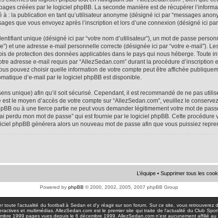
 pages créées par le logiciel phpBB. La seconde manière est de récupérer l’infor
ité à : la publication en tant qu’utilisateur anonyme (désigné ici par “messages anon
ssages que vous envoyez après l’inscription et lors d’une connexion (désigné ici pa
tifiant unique (désigné ici par “votre nom d’utilisateur”), un mot de passe personne
e”) et une adresse e-mail personnelle correcte (désignée ici par “votre e-mail”). Le
ois de protection des données applicables dans le pays qui nous héberge. Toute i
votre adresse e-mail requis par “AllezSedan.com” durant la procédure d’inscription est
us pouvez choisir quelle information de votre compte peut être affichée publiqueme
matique d’e-mail par le logiciel phpBB est disponible.
sens unique) afin qu’il soit sécurisé. Cependant, il est recommandé de ne pas util
asse est le moyen d’accès de votre compte sur “AllezSedan.com”, veuillez le conser
hpBB ou à une tierce partie ne peut vous demander légitimement votre mot de passe
J’ai perdu mon mot de passe” qui est fournie par le logiciel phpBB. Cette procédur
logiciel phpBB générera alors un nouveau mot de passe afin que vous puissiez repre
L’équipe
•
Supprimer tous les cook
Powered by
phpBB
© 2000, 2002, 2005, 2007 phpBB Group
toute l'actualité du football à Sedan et d'y réagir sur son forum. Sur ce site, vous retrouverez de
actives et multimédias. AllezSedan.com est le premier site qui traite de l'actualité du Club Spo
pages vues depuis le 6 décembre 1999. AllezSedan.com n'est aucunement affilié au c