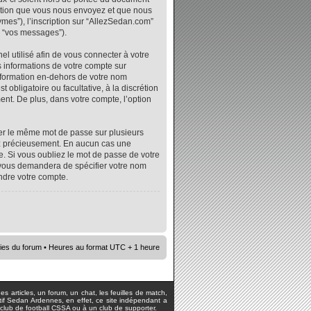
mation que vous nous envoyez et que nous
ymes”), l’inscription sur “AllezSedan.com”
r “vos messages”).
l utilisé afin de vous connecter à votre
s informations de votre compte sur
nformation en-dehors de votre nom
 obligatoire ou facultative, à la discrétion
nt. De plus, dans votre compte, l’option
iser le même mot de passe sur plusieurs
vez précieusement. En aucun cas une
. Si vous oubliez le mot de passe de votre
e vous demandera de spécifier votre nom
ndre votre compte.
ies du forum
• Heures au format UTC + 1 heure
s articles, un forum, un chat, les feuilles de match,
rtif Sedan Ardennes, en effet, ce site indépendant a
lub de football CSSA ou à un club de supporter.