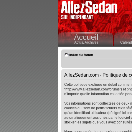
Accueil
Actus,
Archives
Calendr
Index du forum
AllezSedan.com - Politique de co
Cette politique explique en détail comment 
“http://www.allezsedan.com/forums”) et php
n’importe quelle information collectée pend
Vos informations sont collectées de deux 
cookies qui sont de petits fichiers texte t
qu’un identifiant utilisateur (désigné ici pa
automatiquement assignés par le logiciel p
stocker les sujets que vous avez consultés, 
Nous pouvons également créer des cookies