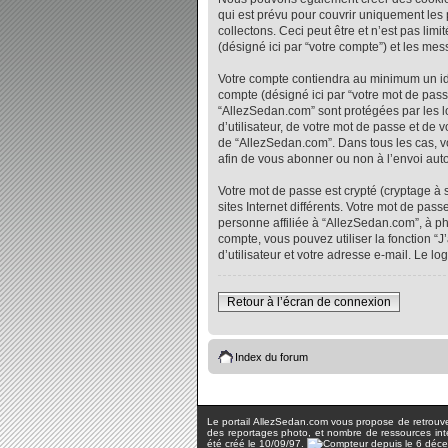
qui est prévu pour couvrir uniquement les
collectons. Ceci peut être et n’est pas lim
(désigné ici par “votre compte”) et les me
Votre compte contiendra au minimum un iden
compte (désigné ici par “votre mot de pass
“AllezSedan.com” sont protégées par les l
d’utilisateur, de votre mot de passe et de 
de “AllezSedan.com”. Dans tous les cas, vo
afin de vous abonner ou non à l’envoi auto
Votre mot de passe est crypté (cryptage à 
sites Internet différents. Votre mot de p
personne affiliée à “AllezSedan.com”, à p
compte, vous pouvez utiliser la fonction “
d’utilisateur et votre adresse e-mail. Le 
Retour à l’écran de connexion
Index du forum
Le portail AllezSedan.com vous propose de retrouver 
des reportages photo, et nombre de ressources inter
été créé le 10/09/97.