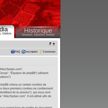
dia
Historique
s,
Vidéos
Joueurs,
Saisons,
Sedan
FAQ
Inscription
Connexion
 “AllezSedan.com”,
 Group”, “Équipes de phpBB”) utilisent
ations”).
l phpBB créera un certain nombre de
. Les deux premiers cookies ne contiennent
identifiant de la session”), qui vous sont
“AllezSedan.com”. Il est utilisé afin de
ux-ci soient hors de portée du document