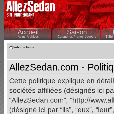
Accueil
Saison
Actus,
Archives
Calendrier,
Pronos,
Joueurs
T-Shir
Index du forum
AllezSedan.com - Politiq
Cette politique explique en dét
sociétés affiliées (désignés ici pa
“AllezSedan.com”, “http://www.a
(désigné ici par “ils”, “eux”, “le