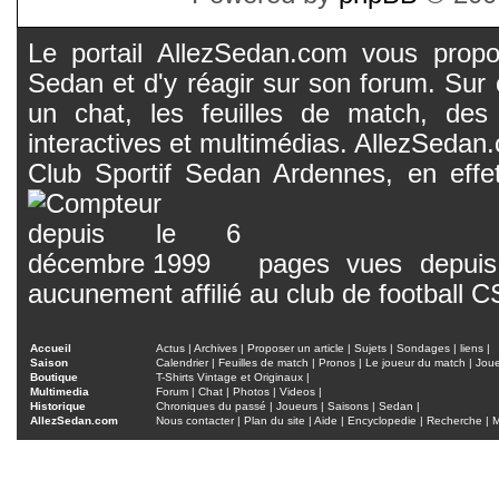
Le portail AllezSedan.com vous propos
Sedan et d'y réagir sur son forum. Sur c
un chat, les feuilles de match, des
interactives et multimédias. AllezSedan.c
Club Sportif Sedan Ardennes, en effet
pages vues depuis 
aucunement affilié au club de football 
Accueil
Actus
|
Archives
|
Proposer un article
|
Sujets
|
Sondages
|
liens
|
Saison
Calendrier
|
Feuilles de match
|
Pronos
|
Le joueur du match
|
Jou
Boutique
T-Shirts Vintage et Originaux
|
Multimedia
Forum
|
Chat
|
Photos
|
Videos
|
Historique
Chroniques du passé
|
Joueurs
|
Saisons
|
Sedan
|
AllezSedan.com
Nous contacter
|
Plan du site
|
Aide
|
Encyclopedie
|
Recherche
|
M