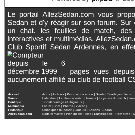
Le portail AllezSedan.com vous propos
Sedan et d'y réagir sur son forum. Sur c
un chat, les feuilles de match, des
interactives et multimédias. AllezSedan.c
Club Sportif Sedan Ardennes, en effet
pages vues depuis 
aucunement affilié au club de football 
Accueil
Actus
|
Archives
|
Proposer un article
|
Sujets
|
Sondages
|
liens
|
Saison
Calendrier
|
Feuilles de match
|
Pronos
|
Le joueur du match
|
Jou
Boutique
T-Shirts Vintage et Originaux
|
Multimedia
Forum
|
Chat
|
Photos
|
Videos
|
Historique
Chroniques du passé
|
Joueurs
|
Saisons
|
Sedan
|
AllezSedan.com
Nous contacter
|
Plan du site
|
Aide
|
Encyclopedie
|
Recherche
|
M