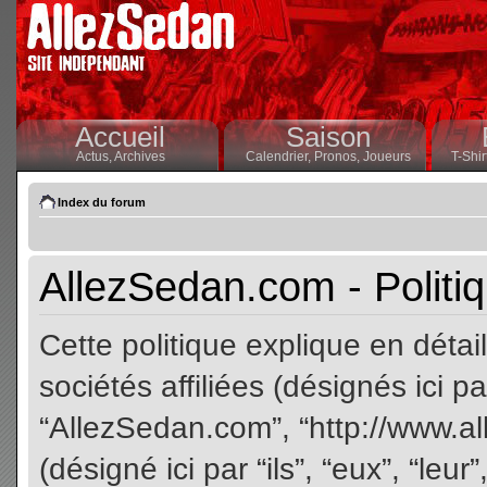
Accueil
Saison
Actus,
Archives
Calendrier,
Pronos,
Joueurs
T-Shir
Index du forum
AllezSedan.com - Politiq
Cette politique explique en dét
sociétés affiliées (désignés ici pa
“AllezSedan.com”, “http://www.a
(désigné ici par “ils”, “eux”, “le