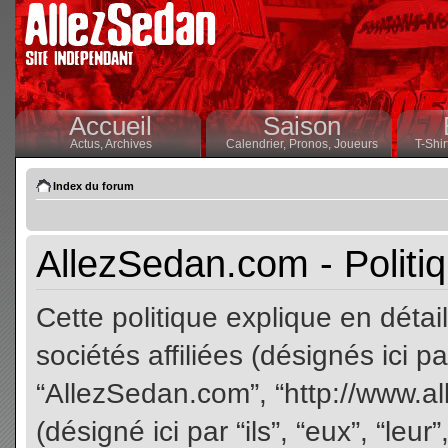
Accueil
Saison
Actus,
Archives
Calendrier,
Pronos,
Joueurs
T-Shir
Index du forum
AllezSedan.com - Politiq
Cette politique explique en dét
sociétés affiliées (désignés ici pa
“AllezSedan.com”, “http://www.a
(désigné ici par “ils”, “eux”, “le