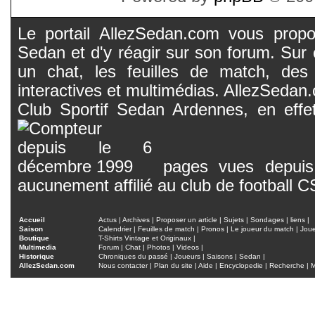
Le portail AllezSedan.com vous propos
Sedan et d'y réagir sur son forum. Sur c
un chat, les feuilles de match, des
interactives et multimédias. AllezSedan.c
Club Sportif Sedan Ardennes, en effet
pages vues depuis 
aucunement affilié au club de football 
Accueil
Actus
|
Archives
|
Proposer un article
|
Sujets
|
Sondages
|
liens
|
Saison
Calendrier
|
Feuilles de match
|
Pronos
|
Le joueur du match
|
Jou
Boutique
T-Shirts Vintage et Originaux
|
Multimedia
Forum
|
Chat
|
Photos
|
Videos
|
Historique
Chroniques du passé
|
Joueurs
|
Saisons
|
Sedan
|
AllezSedan.com
Nous contacter
|
Plan du site
|
Aide
|
Encyclopedie
|
Recherche
|
M