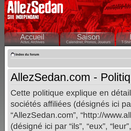
Accueil
Saison
Actus,
Archives
Calendrier,
Pronos,
Joueurs
T-Shir
Index du forum
AllezSedan.com - Politiq
Cette politique explique en dét
sociétés affiliées (désignés ici pa
“AllezSedan.com”, “http://www.a
(désigné ici par “ils”, “eux”, “le