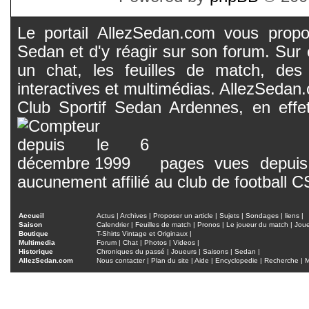
Le portail AllezSedan.com vous propos
Sedan et d'y réagir sur son forum. Sur c
un chat, les feuilles de match, des
interactives et multimédias. AllezSedan.c
Club Sportif Sedan Ardennes, en effet
pages vues depuis 
aucunement affilié au club de football 
Accueil
Actus
|
Archives
|
Proposer un article
|
Sujets
|
Sondages
|
liens
|
Saison
Calendrier
|
Feuilles de match
|
Pronos
|
Le joueur du match
|
Jou
Boutique
T-Shirts Vintage et Originaux
|
Multimedia
Forum
|
Chat
|
Photos
|
Videos
|
Historique
Chroniques du passé
|
Joueurs
|
Saisons
|
Sedan
|
AllezSedan.com
Nous contacter
|
Plan du site
|
Aide
|
Encyclopedie
|
Recherche
|
M