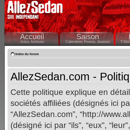
Accueil
Saison
Actus,
Archives
Calendrier,
Pronos,
Joueurs
T-Shir
Index du forum
AllezSedan.com - Politiq
Cette politique explique en dét
sociétés affiliées (désignés ici pa
“AllezSedan.com”, “http://www.a
(désigné ici par “ils”, “eux”, “le