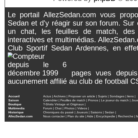
Le portail AllezSedan.com vous propos
Sedan et d'y réagir sur son forum. Sur c
un chat, les feuilles de match, des
interactives et multimédias. AllezSedan.c
Club Sportif Sedan Ardennes, en effet
pages vues depuis 
aucunement affilié au club de football 
Accueil
Actus
|
Archives
|
Proposer un article
|
Sujets
|
Sondages
|
liens
|
Saison
Calendrier
|
Feuilles de match
|
Pronos
|
Le joueur du match
|
Jou
Boutique
T-Shirts Vintage et Originaux
|
Multimedia
Forum
|
Chat
|
Photos
|
Videos
|
Historique
Chroniques du passé
|
Joueurs
|
Saisons
|
Sedan
|
AllezSedan.com
Nous contacter
|
Plan du site
|
Aide
|
Encyclopedie
|
Recherche
|
M