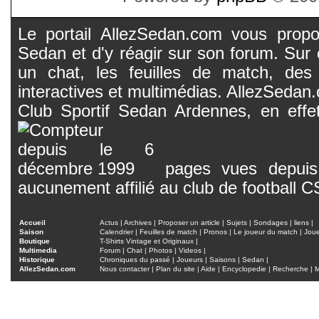
Le portail AllezSedan.com vous propos
Sedan et d'y réagir sur son forum. Sur c
un chat, les feuilles de match, des
interactives et multimédias. AllezSedan.c
Club Sportif Sedan Ardennes, en effet
pages vues depuis 
aucunement affilié au club de football 
Accueil
Actus
|
Archives
|
Proposer un article
|
Sujets
|
Sondages
|
liens
|
Saison
Calendrier
|
Feuilles de match
|
Pronos
|
Le joueur du match
|
Jou
Boutique
T-Shirts Vintage et Originaux
|
Multimedia
Forum
|
Chat
|
Photos
|
Videos
|
Historique
Chroniques du passé
|
Joueurs
|
Saisons
|
Sedan
|
AllezSedan.com
Nous contacter
|
Plan du site
|
Aide
|
Encyclopedie
|
Recherche
|
M