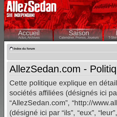
Accueil
Saison
Actus,
Archives
Calendrier,
Pronos,
Joueurs
T-Shir
Index du forum
AllezSedan.com - Politiq
Cette politique explique en dét
sociétés affiliées (désignés ici pa
“AllezSedan.com”, “http://www.a
(désigné ici par “ils”, “eux”, “le