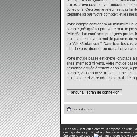
qui est prévu pour couvrir uniquement les
collectons. Ceci peut être et n’est pas lim
(désigné ici par “votre compte”) et les me
Votre compte contiendra au minimum un iden
compte (désigné ici par “votre mot de pass
“AllezSedan.com” sont protégées par les l
d’utilisateur, de votre mot de passe et de 
de “AllezSedan.com”. Dans tous les cas, vo
afin de vous abonner ou non à l’envoi auto
Votre mot de passe est crypté (cryptage à 
sites Internet différents. Votre mot de p
personne affiliée à “AllezSedan.com”, à p
compte, vous pouvez utiliser la fonction “
d’utilisateur et votre adresse e-mail. Le 
Retour à l’écran de connexion
Index du forum
Le portail AllezSedan.com vous propose de retrouver 
des reportages photo, et nombre de ressources inter
été créé le 10/09/97.