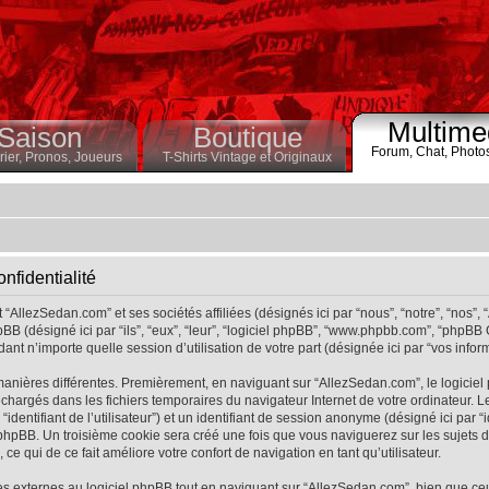
Multime
Saison
Boutique
Forum,
Chat,
Photo
ier,
Pronos,
Joueurs
T-Shirts Vintage et Originaux
nfidentialité
“AllezSedan.com” et ses sociétés affiliées (désignés ici par “nous”, “notre”, “nos”,
BB (désigné ici par “ils”, “eux”, “leur”, “logiciel phpBB”, “www.phpbb.com”, “phpBB
ant n’importe quelle session d’utilisation de votre part (désignée ici par “vos inform
manières différentes. Premièrement, en naviguant sur “AllezSedan.com”, le logicie
éléchargés dans les fichiers temporaires du navigateur Internet de votre ordinateur
r “identifiant de l’utilisateur”) et un identifiant de session anonyme (désigné ici par “
hpBB. Un troisième cookie sera créé une fois que vous naviguerez sur les sujets de 
ce qui de ce fait améliore votre confort de navigation en tant qu’utilisateur.
 externes au logiciel phpBB tout en naviguant sur “AllezSedan.com”, bien que ce