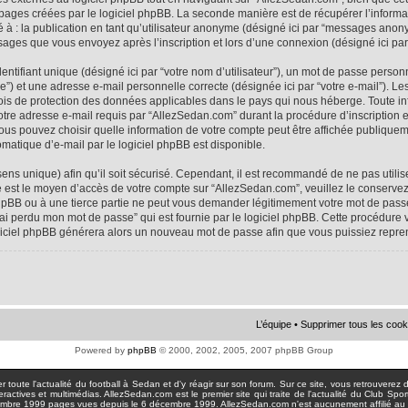
 pages créées par le logiciel phpBB. La seconde manière est de récupérer l’infor
ité à : la publication en tant qu’utilisateur anonyme (désigné ici par “messages anon
ssages que vous envoyez après l’inscription et lors d’une connexion (désigné ici pa
tifiant unique (désigné ici par “votre nom d’utilisateur”), un mot de passe personne
e”) et une adresse e-mail personnelle correcte (désignée ici par “votre e-mail”). Le
ois de protection des données applicables dans le pays qui nous héberge. Toute i
votre adresse e-mail requis par “AllezSedan.com” durant la procédure d’inscription est
us pouvez choisir quelle information de votre compte peut être affichée publiqueme
matique d’e-mail par le logiciel phpBB est disponible.
sens unique) afin qu’il soit sécurisé. Cependant, il est recommandé de ne pas util
asse est le moyen d’accès de votre compte sur “AllezSedan.com”, veuillez le conser
hpBB ou à une tierce partie ne peut vous demander légitimement votre mot de passe
J’ai perdu mon mot de passe” qui est fournie par le logiciel phpBB. Cette procédur
logiciel phpBB générera alors un nouveau mot de passe afin que vous puissiez repre
L’équipe
•
Supprimer tous les cook
Powered by
phpBB
© 2000, 2002, 2005, 2007 phpBB Group
toute l'actualité du football à Sedan et d'y réagir sur son forum. Sur ce site, vous retrouverez de
actives et multimédias. AllezSedan.com est le premier site qui traite de l'actualité du Club Spo
pages vues depuis le 6 décembre 1999. AllezSedan.com n'est aucunement affilié au c