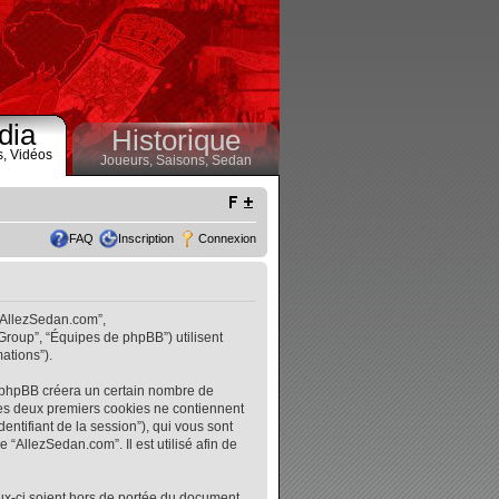
dia
Historique
s,
Vidéos
Joueurs,
Saisons,
Sedan
FAQ
Inscription
Connexion
 “AllezSedan.com”,
 Group”, “Équipes de phpBB”) utilisent
ations”).
l phpBB créera un certain nombre de
. Les deux premiers cookies ne contiennent
identifiant de la session”), qui vous sont
“AllezSedan.com”. Il est utilisé afin de
ux-ci soient hors de portée du document