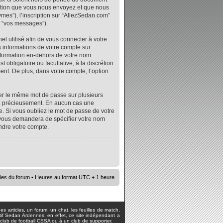
mation que vous nous envoyez et que nous
ymes”), l’inscription sur “AllezSedan.com”
r “vos messages”).
l utilisé afin de vous connecter à votre
s informations de votre compte sur
nformation en-dehors de votre nom
 obligatoire ou facultative, à la discrétion
nt. De plus, dans votre compte, l’option
iser le même mot de passe sur plusieurs
vez précieusement. En aucun cas une
. Si vous oubliez le mot de passe de votre
e vous demandera de spécifier votre nom
ndre votre compte.
ies du forum
• Heures au format UTC + 1 heure
s articles, un forum, un chat, les feuilles de match,
rtif Sedan Ardennes, en effet, ce site indépendant a
lub de football CSSA ou à un club de supporter.