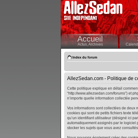
Accueil
Actus,
Archives
Calendr
Index du forum
AllezSedan.com - Politique de co
Cette politique explique en détail comment 
“http://www.allezsedan.com/forums”) et php
n’importe quelle information collectée pend
Vos informations sont collectées de deux 
cookies qui sont de petits fichiers texte t
qu’un identifiant utilisateur (désigné ici pa
automatiquement assignés par le logiciel p
stocker les sujets que vous avez consultés, 
Nous pouvons également créer des cookies