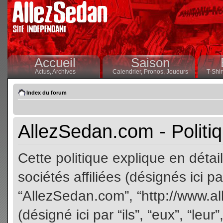
Accueil
Saison
Actus,
Archives
Calendrier,
Pronos,
Joueurs
T-Shir
Index du forum
AllezSedan.com - Politiq
Cette politique explique en dét
sociétés affiliées (désignés ici pa
“AllezSedan.com”, “http://www.a
(désigné ici par “ils”, “eux”, “le