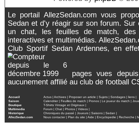
Le portail AllezSedan.com vous propos
Sedan et d'y réagir sur son forum. Sur c
un chat, les feuilles de match, des
interactives et multimédias. AllezSedan.c
Club Sportif Sedan Ardennes, en effet
pages vues depuis 
aucunement affilié au club de football 
Accueil
Actus
|
Archives
|
Proposer un article
|
Sujets
|
Sondages
|
liens
|
Saison
Calendrier
|
Feuilles de match
|
Pronos
|
Le joueur du match
|
Jou
Boutique
T-Shirts Vintage et Originaux
|
Multimedia
Forum
|
Chat
|
Photos
|
Videos
|
Historique
Chroniques du passé
|
Joueurs
|
Saisons
|
Sedan
|
AllezSedan.com
Nous contacter
|
Plan du site
|
Aide
|
Encyclopedie
|
Recherche
|
M